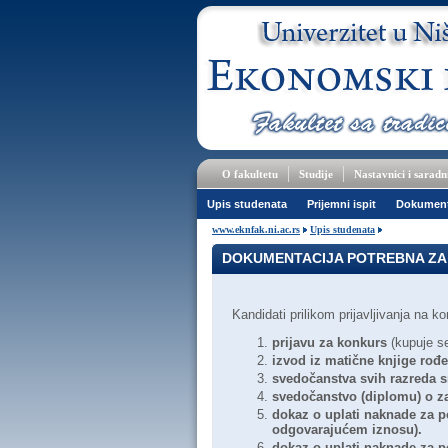
O fakultetu
Studije
Nastavnici i saradn
Upis studenata
Prijemni ispit
Dokument
www.eknfak.ni.ac.rs
Upis studenata
DOKUMENTACIJA POTREBNA ZA 
Kandidati prilikom prijavljivanja na
prijavu za konkurs
(kupuje se
izvod iz matične knjige rođ
svedočanstva svih razreda s
svedočanstvo (diplomu) o za
dokaz o uplati naknade za p
odgovarajućem iznosu).
dokaz o uplati naknade za p