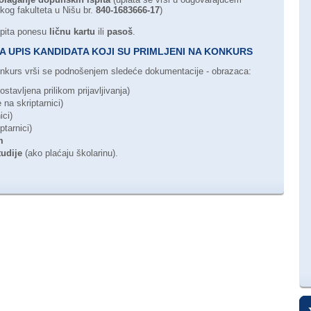
og fakulteta u Nišu br.
840-1683666-17
)
spita ponesu
ličnu kartu
ili
pasoš
.
 UPIS KANDIDATA KOJI SU PRIMLJENI NA KONKURS
konkurs vrši se podnošenjem sledeće dokumentacije - obrazaca:
stavljena prilikom prijavljivanja)
 na skriptarnici)
ici)
ptarnici)
m
tudije
(ako plaćaju školarinu).