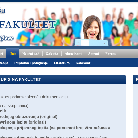
ici
Upis
Naučni rad
Galerija
Aktuelnosti
Alumni
Forum
acija
Priprema i polaganje
Literatura
Kalendar
UPIS NA FAKULTET
 konkurs podnose sledeću dokumentaciju:
 na skriptarnici)
enih
rednjeg obrazovanja (original)
vršnom ispitu (original)
olaganje prijemnog ispita
(na pomenuti broj žiro računa u
olaganje dopunskih ispita
(uplata se vrši u odgovarajućem