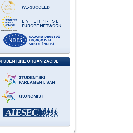
WE-SUCCEED
E N T E R P R I S E
EUROPE NETWORK
STUDENTSKE ORGANIZACIJE
STUDENTSKI
PARLAMENT, SAN
€KONOMIST