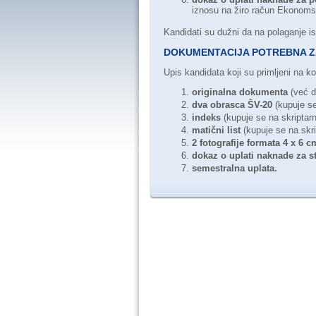
iznosu na žiro račun Ekonomsk
Kandidati su dužni da na polaganje i
DOKUMENTACIJA POTREBNA ZA
Upis kandidata koji su primljeni na 
originalna dokumenta
(već do
dva obrasca ŠV-20
(kupuje se
indeks
(kupuje se na skriptarn
matični list
(kupuje se na skri
2 fotografije formata 4 x 6 c
dokaz o uplati naknade za s
semestralna uplata.