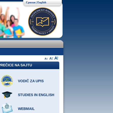
Српски
|
English
PREČICE NA SAJTU
VODIČ ZA UPIS
STUDIES IN ENGLISH
WEBMAIL