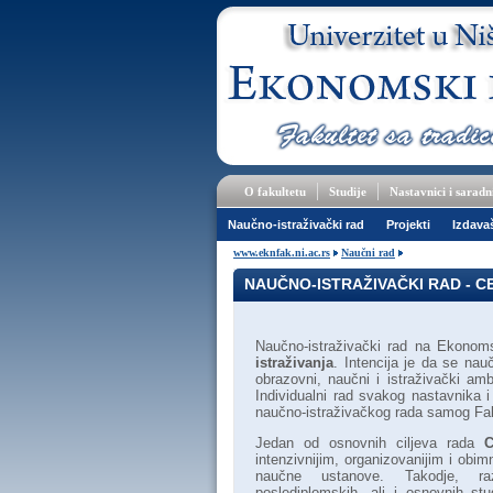
O fakultetu
Studije
Nastavnici i saradn
Naučno-istraživački rad
Projekti
Izdava
www.eknfak.ni.ac.rs
Naučni rad
NAUČNO-ISTRAŽIVAČKI RAD - 
Naučno-istraživački rad na Ekonom
istraživanja
. Intencija je da se nau
obrazovni, naučni i istraživački am
Individualni rad svakog nastavnika 
naučno-istraživačkog rada samog Fak
Jedan od osnovnih ciljeva rada
C
intenzivnijim, organizovanijim i obim
naučne ustanove. Takodje, raz
poslediplomskih, ali i osnovnih stu