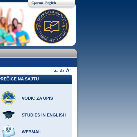
Српски
|
English
PREČICE NA SAJTU
VODIČ ZA UPIS
STUDIES IN ENGLISH
WEBMAIL