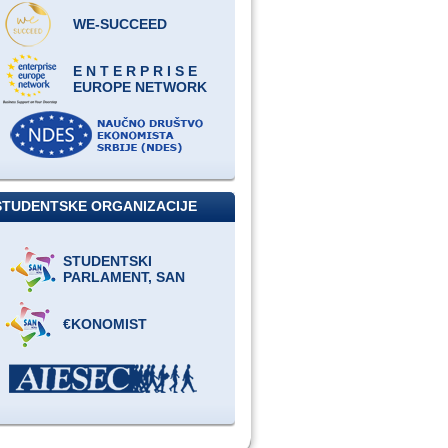
WE-SUCCEED
E N T E R P R I S E
EUROPE NETWORK
STUDENTSKE ORGANIZACIJE
STUDENTSKI
PARLAMENT, SAN
€KONOMIST