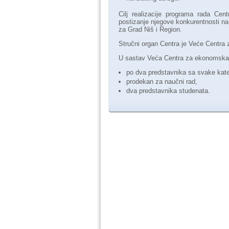
Cilj realizacije programa rada Ce
postizanje njegove konkurentnosti na
za Grad Niš i Region.
Stručni organ Centra je Veće Centra 
U sastav Veća Centra za ekonomska i
po dva predstavnika sa svake kated
prodekan za naučni rad,
dva predstavnika studenata.