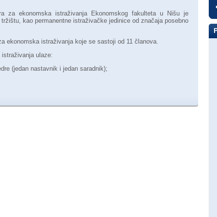
ntra za ekonomska istraživanja Ekonomskog fakulteta u Nišu je
 tržištu, kao permanentne istraživačke jedinice od značaja posebno
za ekonomska istraživanja koje se sastoji od 11 članova.
straživanja ulaze:
re (jedan nastavnik i jedan saradnik);