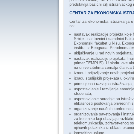
predstavlja bazični cilj istraživačkog
CENTAR ZA EKONOMSKA ISTR
Centar za ekonomska istraživanja u 
na:
nastavak realizacije projekta koje 
Srbije - nastavnici i saradnici Faku
Ekonomski fakultet u Nišu, Ekonom
institut iz Beograda, Prirodnomatem
uključivanje u rad novih projekata
nastavak realizacije projekata finan
primer TEMPUS). U okviru ove aktiv
na univerzitetima zemalja članica 
izradu i prijavljivanje novih proje
izradu studijskih projekata u okvir
primenjena i razvojna istraživanja;
uspostavljanje i razvijanje saradn
studenata;
uspostavljanje saradnje sa istraživ
efikasnosti poslovanja privrednih su
organizovanje naučnih konferencij
organizovanje savetovanja i instruk
za korisnike koji obavljaju različit
telekomunikacija, zdravstvenog osi
njihovih polaznika iz oblasti ekon
konsalting usluge.