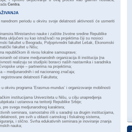
 rada
Centra
.
AŽIVANJA
narednom periodu u okviru svoje delatnosti aktivnosti će usmeriti
finansira Ministarstvo nauke i zaštite životne sredine Republike
lteta uključeni su kao istraživači na projektima čiji su nosioci
ski fakultet u Beogradu, Poljoprivredni fakultet Lešak, Ekonomski
atički fakultet u Nišu;
, na republičkom ili nivou lokalne samouprave;
siranih od strane medjunarodnih organizacija ili institucija (na
nosti realizuju se studijski boravci naših nastavnika i saradnika
Evropske unije – partnerima na projektima;
kata – medjunarodnih i od nacionanog značaja;
u registrovane delatnosti Fakulteta;
je u okviru programa ’Erasmus-mundus’ i organizovanje mobilnosti
ačkim institucijama Univerziteta u Nišu, u cilju unapredjenja
bjekata i ustanova na teritoriji Republike Srbije;
a, pre svega medjunarodnog karaktera;
tivnih seminara, samostalno i/ili u saradnji sa drugim institucijama,
e delatnosti, pre svih u oblasti carinskog i fiskalnog sistema,
guranja, i slično. Svrha edukativnih seminara je inoviranje znanja
omskih nauka;