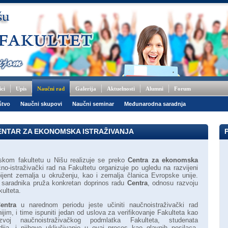
ici
Upis
Naučni rad
Galerija
Aktuelnosti
Alumni
Forum
štvo
Naučni skupovi
Naučni seminar
Međunarodna saradnja
CENTAR ZA EKONOMSKA ISTRAŽIVANJA
skom fakultetu u Nišu realizuje se preko
Centra za ekonomska
čno-istraživački rad na Fakultetu organizuje po ugledu na razvijeni
bijent zemalja u okruženju, kao i zemalja članica Evropske unije.
i saradnika pruža konkretan doprinos radu
Centra
, odnosu razvoju
ulteta.
entra
u narednom periodu jeste učiniti naučnoistraživački rad
nijim, i time ispuniti jedan od uslova za verifikovanje Fakulteta kao
voj naučnoistraživačkog podmlatka Fakulteta, studenata
dija, i njihovo uključivanje u ovaj proces kao glavnih nosilaca,