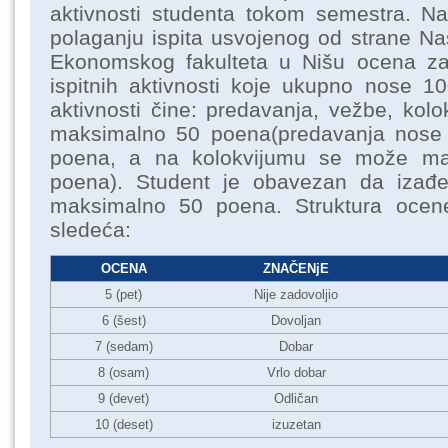
aktivnosti studenta tokom semestra. Na
polaganju ispita usvojenog od strane N
Ekonomskog fakulteta u Nišu ocena zavi
ispitnih aktivnosti koje ukupno nose 1
aktivnosti čine: predavanja, vežbe, kolo
maksimalno 50 poena(predavanja nose
poena, a na kolokvijumu se može mak
poena). Student je obavezan da izađe 
maksimalno 50 poena. Struktura oce
sledeća:
OCENA
ZNAČENjE
5 (pet)
Nije zadovoljio
6 (šest)
Dovoljan
7 (sedam)
Dobar
8 (osam)
Vrlo dobar
9 (devet)
Odličan
10 (deset)
izuzetan