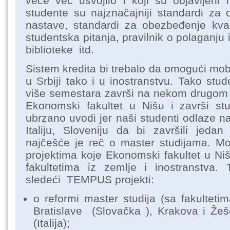
veće već usvojilo i koji su objavljeni 
studente su najznačajniji standardi za 
nastave, standardi za obezbeđenje kval
studentska pitanja, pravilnik o polaganju i
biblioteke itd.
Sistem kredita bi trebalo da omogući mob
u Srbiji tako i u inostranstvu. Tako stu
više semestara završi na nekom drugom f
Ekonomski fakultet u Nišu i završi st
ubrzano uvodi jer naši studenti odlaze n
Italiju, Sloveniju da bi završili jeda
najčešće je reč o master studijama. Mo
projektima koje Ekonomski fakultet u Niš
fakultetima iz zemlje i inostranstva
sledeći TEMPUS projekti:
o reformi master studija (sa fakulteti
Bratislave (Slovačka ), Krakova i Žeš
(Italija);