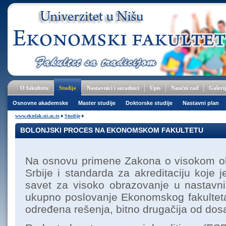
O fakultetu
Studije
Nastavnici i saradnici
Upis
Naučni rad
Galeri
Osnovne akademske
Master studije
Doktorske studije
Nastavni plan
www.eknfak.ni.ac.rs
Studije
BOLONJSKI PROCES NA EKONOMSKOM FAKULTETU
Na osnovu primene Zakona o visokom o
Srbije i standarda za akreditaciju koje 
savet za visoko obrazovanje u nastavni 
ukupno poslovanje Ekonomskog fakultet
određena rešenja, bitno drugačija od dos