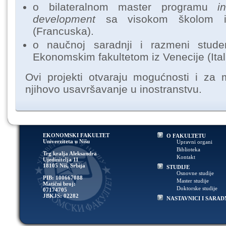
o bilateralnom master programu
i
development
sa visokom školom i
(Francuska).
o naučnoj saradnji i razmeni stude
Ekonomskim fakultetom iz Venecije (Itali
Ovi projekti otvaraju mogućnosti i za 
njihovo usavršavanje u inostranstvu.
EKONOMSKI FAKULTET
O FAKULTETU
Univerziteta u Nišu
Upravni organi
Biblioteka
Trg kralja Aleksandra
Kontakt
Ujedinitelja 11
18105 Niš, Srbija
STUDIJE
Osnovne studije
PIB: 100667088
Master studije
Matični broj:
Doktorske studije
07174705
JBKJS: 02282
NASTAVNICI I SARAD