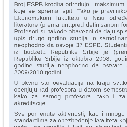
Broj ESPB kredita određuje i maksimum o
koje se sprema ispit. Tako je pravilni
Ekonomskom fakultetu u Nišu određ
literature (prema unapred definisanom fo
Profesori su takođe obavezni da daju spisa
upis druge godine studija je samofinan
neophodno da osvoje 37 ESPB. Studentim
iz budžeta Republike Srbije je (pre
Republike Srbije iz oktobra 2008. god
godine studija neophodno da ostvare
2009/2010 godini.
U okviru samoevaluacije na kraju svak
ocenjuju rad profesora u datom semestr
kako za samog profesora, tako i za
akreditacije.
Sve pomenute aktivnosti, kao i mnogo 
standardima za obezbeđenje kvaliteta ko