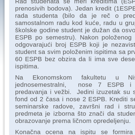
Rad studenata se meri kreditima (ESP
prenosivih bodova). Jedan kredit (1ESPB
rada studenta (bilo da je reč o pre
samostalnom radu kod kuće, radu u grupi
školske godine student je dužan da o
ESPB po semestru). Nakon položenog i
odgovarajući broj ESPB koji je nezavis
student sa svim položenim ispitima sa p
60 ESPB bez obzira da li ima sve deset
ispitima.
Na Ekonomskom fakultetu u Ni
jednosemestralni, nose 7 ESPB i 
predavanja i vežbi. Jedini izuzetak su st
fond od 2 časa i nose 2 ESPB. Krediti se
seminarske radove, završni rad i str
predmeta je izborna što znači da studen
obrazovanje prema ličnom opredeljenju.
Konačna ocena na ispitu se formir