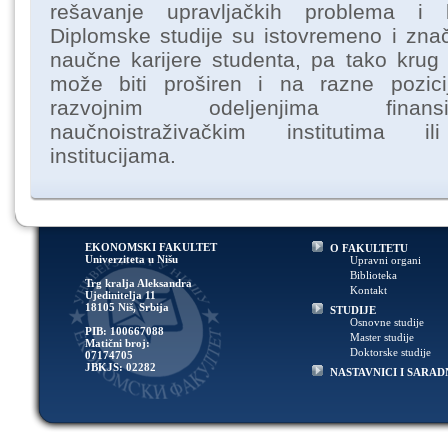
rešavanje upravljačkih problema i k
Diplomske studije su istovremeno i zna
naučne karijere studenta, pa tako krug 
može biti proširen i na razne pozici
razvojnim odeljenjima finansij
naučnoistraživačkim institutima il
institucijama.
EKONOMSKI FAKULTET
O FAKULTETU
Univerziteta u Nišu
Upravni organi
Biblioteka
Trg kralja Aleksandra
Kontakt
Ujedinitelja 11
18105 Niš, Srbija
STUDIJE
Osnovne studije
PIB: 100667088
Master studije
Matični broj:
Doktorske studije
07174705
JBKJS: 02282
NASTAVNICI I SARAD