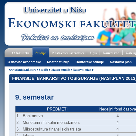
O fakultetu
Studije
Nastavnici i saradnici
Upis
Naučni rad
Galeri
Osnovne akademske
Master studije
Doktorske studije
Nastavni plan
www.eknfak.ni.ac.rs
Studije
Master studije
Nastavni plan
FINANSIJE, BANKARSTVO I OSIGURANJE (NAST.PLAN 2013
9. semestar
PREDMETI
Nedeljni fond časova
1.
Bankarstvo
4
2.
Monetarni i fiskalni menadžment
4
3.
Mikrostruktura finansijskih tržišta
4
4.
Izborni
4