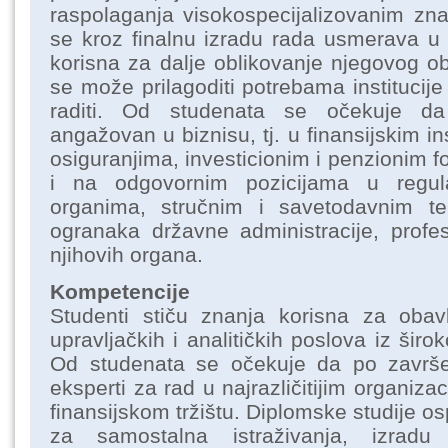
raspolaganja visokospecijalizovanim zn
se kroz finalnu izradu rada usmerava u
korisna za dalje oblikovanje njegovog ob
se može prilagoditi potrebama institucije u
raditi. Od studenata se očekuje da
angažovan u biznisu, tj. u finansijskim i
osiguranjima, investicionim i penzionim f
i na odgovornim pozicijama u regula
organima, stručnim i savetodavnim tel
ogranaka državne administracije, profesi
njihovih organa.
Kompetencije
Studenti stiču znanja korisna za obavl
upravljačkih i analitičkih poslova iz širo
Od studenata se očekuje da po završe
eksperti za rad u najrazličitijim organiza
finansijskom tržištu. Diplomske studije o
za samostalna istraživanja, izradu 