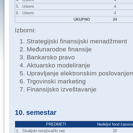
5.
Izborni
4
6.
Izborni
4
UKUPNO
24
Izborni:
Strategijski finansijski menadžment
Međunarodne finansije
Bankarsko pravo
Aktuarsko modeliranje
Upravljanje elektronskim poslovanj
Trgovinski marketing
Finansijsko izveštavanje
10. semestar
PREDMETI
Nedeljni fond časova
1.
Studijski istraživački rad
20