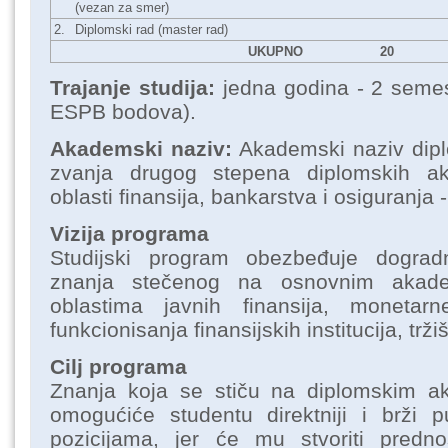
(vezan za smer)
2.
Diplomski rad (master rad)
UKUPNO
20
Trajanje studija:
jedna godina - 2 seme
ESPB bodova).
Akademski naziv:
Akademski naziv dip
zvanja drugog stepena diplomskih ak
oblasti finansija, bankarstva i osiguranja 
Vizija programa
Studijski program obezbeđuje dogra
znanja stečenog na osnovnim akad
oblastima javnih finansija, monetarne
funkcionisanja finansijskih institucija, trži
Cilj programa
Znanja koja se stiču na diplomskim a
omogućiće studentu direktniji i brži
pozicijama, jer će mu stvoriti prednos