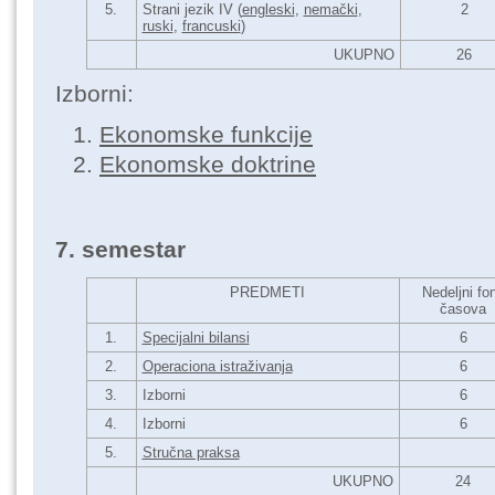
5.
Strani jezik IV (
engleski
,
nemački
,
2
ruski
,
francuski
)
UKUPNO
26
Izborni:
Ekonomske funkcije
Ekonomske doktrine
7. semestar
PREDMETI
Nedeljni fo
časova
1.
Specijalni bilansi
6
2.
Operaciona istraživanja
6
3.
Izborni
6
4.
Izborni
6
5.
Stručna praksa
UKUPNO
24