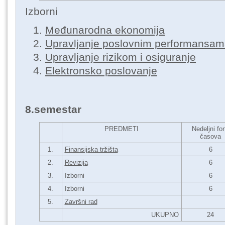
Izborni
Međunarodna ekonomija
Upravljanje poslovnim performansa
Upravljanje rizikom i osiguranje
Elektronsko poslovanje
8.semestar
PREDMETI
Nedeljni fo
časova
1.
Finansijska tržišta
6
2.
Revizija
6
3.
Izborni
6
4.
Izborni
6
5.
Završni rad
UKUPNO
24