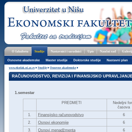
O fakultetu
Studije
Nastavnici i saradnici
Upis
Naučni rad
Galeri
Osnovne akademske
Master studije
Doktorske studije
Nastavni plan
www.eknfak.ni.ac.rs
Studije
Osnovne akademske
RAČUNOVODSTVO, REVIZIJA I FINANSIJSKO UPRAVLJANJE 
1.semestar
PREDMETI
Nedeljni fo
časova
1.
Finansijsko računovodstvo
6
2.
Osnovi ekonomije
6
3.
Osnovi menadžmenta
6