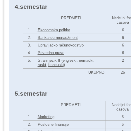
4.semestar
PREDMETI
Nedeljni fo
časova
1.
Ekonomska politka
6
2.
Bankarski menadžment
6
3.
Upravljačko računovodstvo
6
4.
Privredno pravo
6
5.
Strani jezik II (
engleski
,
nemački
,
2
ruski
,
francuski
)
UKUPNO
26
5.semestar
PREDMETI
Nedeljni fo
časova
1.
Marketing
6
2.
Poslovne finansije
6