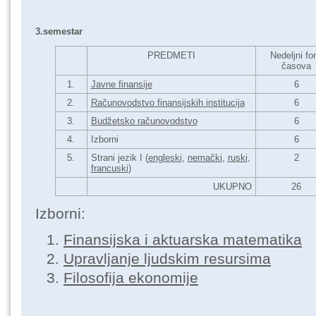
3.semestar
PREDMETI
Nedeljni fo
časova
1.
Javne finansije
6
2.
Računovodstvo finansijskih institucija
6
3.
Budžetsko računovodstvo
6
4.
Izborni
6
5.
Strani jezik I (
engleski
,
nemački
,
ruski
,
2
francuski
)
UKUPNO
26
Izborni:
Finansijska i aktuarska matematika
Upravljanje ljudskim resursima
Filosofija ekonomije