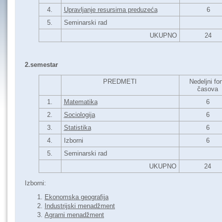
4.
Upravljanje resursima preduzeća
6
5.
Seminarski rad
UKUPNO
24
2.semestar
PREDMETI
Nedeljni fo
časova
1.
Matematika
6
2.
Sociologija
6
3.
Statistika
6
4.
Izborni
6
5.
Seminarski rad
UKUPNO
24
Izborni:
Ekonomska geografija
Industrijski menadžment
Agrarni menadžment