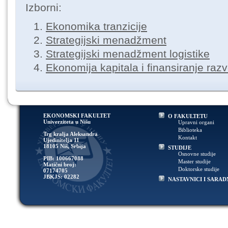
Izborni:
Ekonomika tranzicije
Strategijski menadžment
Strategijski menadžment logistike
Ekonomija kapitala i finansiranje razv
EKONOMSKI FAKULTET
O FAKULTETU
Univerziteta u Nišu
Upravni organi
Biblioteka
Trg kralja Aleksandra
Kontakt
Ujedinitelja 11
18105 Niš, Srbija
STUDIJE
Osnovne studije
PIB: 100667088
Master studije
Matični broj:
Doktorske studije
07174705
JBKJS: 02282
NASTAVNICI I SARAD