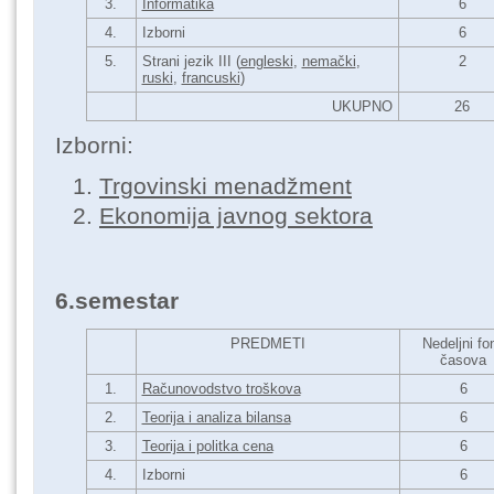
3.
Informatika
6
4.
Izborni
6
5.
Strani jezik III (
engleski
,
nemački
,
2
ruski
,
francuski
)
UKUPNO
26
Izborni:
Trgovinski menadžment
Ekonomija javnog sektora
6.semestar
PREDMETI
Nedeljni fo
časova
1.
Računovodstvo troškova
6
2.
Teorija i analiza bilansa
6
3.
Teorija i politka cena
6
4.
Izborni
6