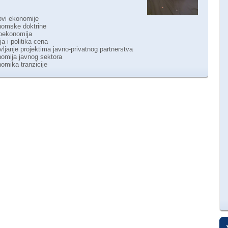
vi ekonomije
omske doktrine
oekonomija
a i politika cena
ljanje projektima javno-privatnog partnerstva
omija javnog sektora
mika tranzicije