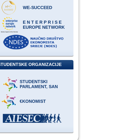
WE-SUCCEED
E N T E R P R I S E
EUROPE NETWORK
STUDENTSKE ORGANIZACIJE
STUDENTSKI
PARLAMENT, SAN
€KONOMIST