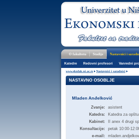
O fakultetu
Studije
Nastavnici i saradn
Katedre
Redovni profesori
Vanredni pro
www.eknfak.ni.ac.rs
Nastavnici i saradnici
NASTAVNO OSOBLJE
Mladen Anđelković
Zvanje:
asistent
Katedra:
Katedra za opštu
Kabinet:
II anex 4 drugi sp
Konsultacije:
petak 10:00-12:0
e-mail:
mladen.andjelkov