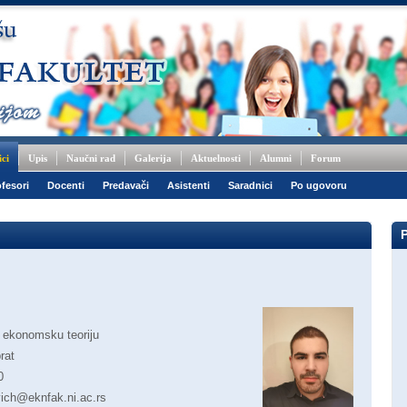
ici
Upis
Naučni rad
Galerija
Aktuelnosti
Alumni
Forum
fesori
Docenti
Predavači
Asistenti
Saradnici
Po ugovoru
 ekonomsku teoriju
rat
0
ich@eknfak.ni.ac.rs