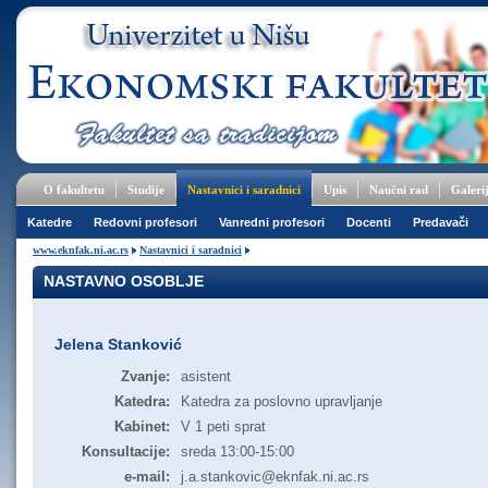
O fakultetu
Studije
Nastavnici i saradnici
Upis
Naučni rad
Galeri
Katedre
Redovni profesori
Vanredni profesori
Docenti
Predavači
www.eknfak.ni.ac.rs
Nastavnici i saradnici
NASTAVNO OSOBLJE
Jelena Stanković
Zvanje:
asistent
Katedra:
Katedra za poslovno upravljanje
Kabinet:
V 1 peti sprat
Konsultacije:
sreda 13:00-15:00
e-mail:
j.a.stankovic@eknfak.ni.ac.rs