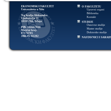
EKONOMSKI FAKULTET
O FAKULTETU
Univerziteta u Nišu
Upravni organi
Biblioteka
Trg kralja Aleksandra
Kontakt
Ujedinitelja 11
18105 Niš, Srbija
STUDIJE
Osnovne studije
PIB: 100667088
Master studije
Matični broj:
Doktorske studije
07174705
JBKJS: 02282
NASTAVNICI I SARAD