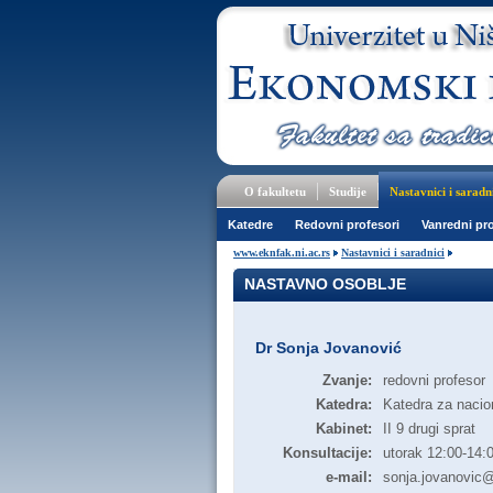
O fakultetu
Studije
Nastavnici i saradn
Katedre
Redovni profesori
Vanredni pro
www.eknfak.ni.ac.rs
Nastavnici i saradnici
NASTAVNO OSOBLJE
Dr Sonja Jovanović
Zvanje:
redovni profesor
Katedra:
Katedra za nacion
Kabinet:
II 9 drugi sprat
Konsultacije:
utorak 12:00-14:
e-mail:
sonja.jovanovic@