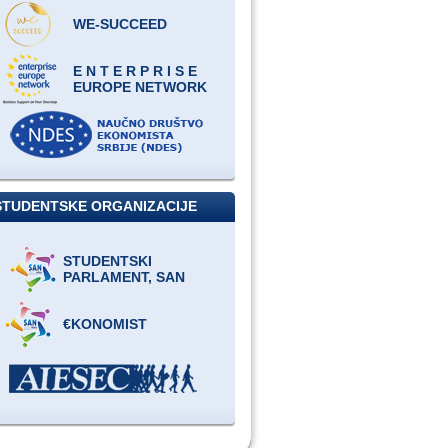
WE-SUCCEED
E N T E R P R I S E
EUROPE NETWORK
STUDENTSKE ORGANIZACIJE
STUDENTSKI
PARLAMENT, SAN
€KONOMIST