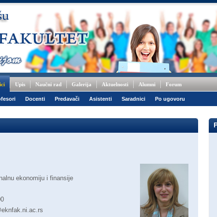
ici
Upis
Naučni rad
Galerija
Aktuelnosti
Alumni
Forum
fesori
Docenti
Predavači
Asistenti
Saradnici
Po ugovoru
alnu ekonomiju i finansije
00
eknfak.ni.ac.rs