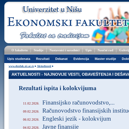
O fakultetu
Studije
Nastavnici i saradnici
Upis
Naučni rad
Galeri
Upis studenata
Rezultati
Dekanat
Evidencija
Master studije
Dokt
www.eknfak.ni.ac.rs
Aktuelnosti
AKTUELNOSTI - NAJNOVIJE VESTI, OBAVEŠTENJA I DEŠA
Rezultati ispita i kolokvijuma
Finansijsko računovodstvo,...
11.02.2026.
Računovodstvo finansijskih institu
09.02.2026.
Engleski jezik - kolokvijum
06.02.2026.
Javne finansije
04.02.2026.