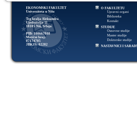
EKONOMSKI FAKULTET
O FAKULTETU
Univerziteta u Nišu
Upravni organi
Biblioteka
Trg kralja Aleksandra
Kontakt
Ujedinitelja 11
18105 Niš, Srbija
STUDIJE
Osnovne studije
PIB: 100667088
Master studije
Matični broj:
Doktorske studije
07174705
JBKJS: 02282
NASTAVNICI I SARAD