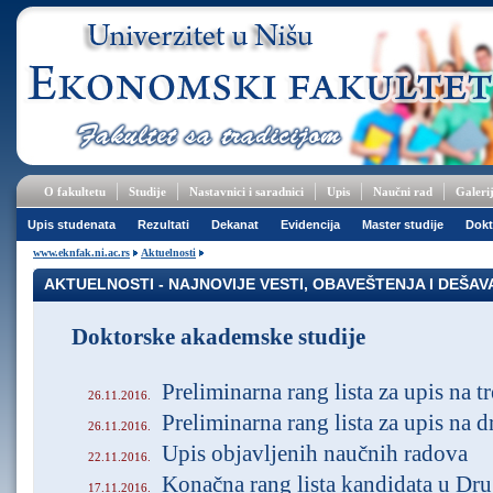
O fakultetu
Studije
Nastavnici i saradnici
Upis
Naučni rad
Galeri
Upis studenata
Rezultati
Dekanat
Evidencija
Master studije
Dokt
www.eknfak.ni.ac.rs
Aktuelnosti
AKTUELNOSTI - NAJNOVIJE VESTI, OBAVEŠTENJA I DEŠA
Doktorske akademske studije
Preliminarna rang lista za upis na 
26.11.2016.
Preliminarna rang lista za upis na 
26.11.2016.
Upis objavljenih naučnih radova
22.11.2016.
Konačna rang lista kandidata u D
17.11.2016.