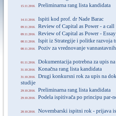
Preliminarna rang lista kandidata
15.11.2016.
Ispiti kod prof. dr Nade Barac
14.11.2016.
Review of Capital as Power - a call
09.11.2016.
​Review of Capital as Power - Essay
09.11.2016.
Ispit iz Strategije i politke razvoja 
08.11.2016.
Poziv za vrednovanje vannastavnih 
08.11.2016.
Dokumentacija potrebna za upis na
01.11.2016.
Konačna rang lista kandidata
31.10.2016.
Drugi konkursni rok za upis na do
31.10.2016.
studije
Preliminarna rang lista kandidata
29.10.2016.
Podela ispitivača po principu par-n
29.10.2016.
Novembarski ispitni rok - prijava is
28.10.2016.