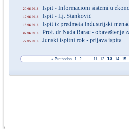
Ispit - Informacioni sistemi u ekon
20.06.2016.
Ispit - Lj. Stanković
17.06.2016.
Ispit iz predmeta Industrijski men
15.06.2016.
Prof. dr Nada Barac - obaveštenje z
07.06.2016.
Junski ispitni rok - prijava ispita
27.05.2016.
13
«
Prethodna
1
2
........
11
12
14
15