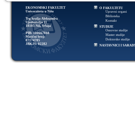
EKONOMSKI FAKULTET
O FAKULTETU
Univerziteta u Nišu
Upravni organi
Biblioteka
Trg kralja Aleksandra
Kontakt
Ujedinitelja 11
18105 Niš, Srbija
STUDIJE
Osnovne studije
PIB: 100667088
Master studije
Matični broj:
Doktorske studije
07174705
JBKJS: 02282
NASTAVNICI I SARAD