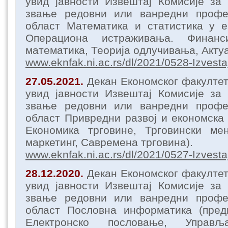
увид јавности Извештај Комисије за
звање редовни или ванредни профе
област Математика и статистика у е
Операциона истраживања. Финанс
математика, Теорија одлучивања, Акту
www.eknfak.ni.ac.rs/dl/2021/0528-Izvesta
27.05.2021.
Декан Економског факулте
увид јавности Извештај Комисије за
звање редовни или ванредни профе
област Привредни развој и економска 
Економика трговине, Трговински мен
маркетинг, Савремена трговина).
www.eknfak.ni.ac.rs/dl/2021/0527-Izvesta
28.12.2020.
Декан Економског факулте
увид јавности Извештај Комисије за
звање редовни или ванредни профе
област Пословна информатика (пред
Електронско пословање, Управљ