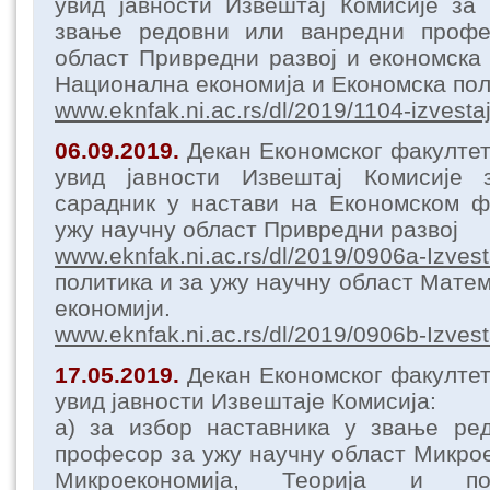
увид јавности Извештај Комисије за
звање редовни или ванредни профе
област Привредни развој и економска 
Национална економија и Економска пол
www.eknfak.ni.ac.rs/dl/2019/1104-izvestaj
06.09.2019.
Декан Економског факулте
увид јавности Извештај Комисије
сарадник у настави на Економском ф
ужу научну област Привредни развој
www.eknfak.ni.ac.rs/dl/2019/0906а-Izvest
политика и за ужу научну област Матем
економији.
www.eknfak.ni.ac.rs/dl/2019/0906b-Izvest
17.05.2019.
Декан Економског факулте
увид јавности Извештаје Комисија:
а) за избор наставника у звање ре
професор за ужу научну област Микрое
Микроекономија, Теорија и 