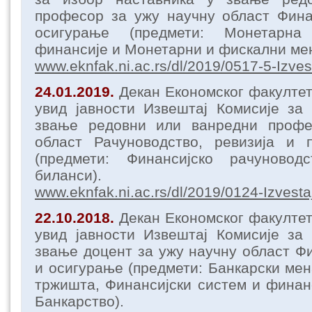
професор за ужу научну област Фина
осигурање (предмети: Монетарна
финансије и Монетарни и фискални ме
www.eknfak.ni.ac.rs/dl/2019/0517-5-Izves
24.01.2019.
Декан Економског факулте
увид јавности Извештај Комисије за
звање редовни или ванредни профе
област Рачуноводство, ревизија и 
(предмети: Финансијско рачуновод
биланси).
www.eknfak.ni.ac.rs/dl/2019/0124-Izvesta
22.10.2018.
Декан Економског факулте
увид јавности Извештај Комисије за
звањe доцент за ужу научну област Фи
и осигурање (предмети: Банкарски мен
тржишта, Финансијски систем и финанс
Банкарство).