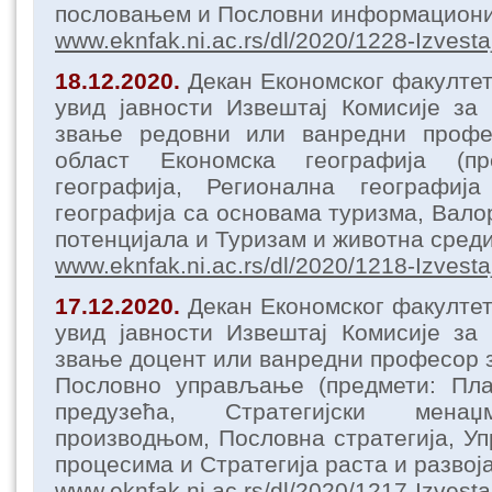
пословањем и Пословни информациони
www.eknfak.ni.ac.rs/dl/2020/1228-Izvesta
18.12.2020.
Декан Економског факулте
увид јавности Извештај Комисије за
звање редовни или ванредни профе
област Економска географија (пр
географија, Регионална географија
географија са основама туризма, Вало
потенцијала и Туризам и животна среди
www.eknfak.ni.ac.rs/dl/2020/1218-Izvesta
17.12.2020.
Декан Економског факулте
увид јавности Извештај Комисије за
звање доцент или ванредни професор з
Пословно управљање (предмети: Пл
предузећа, Стратегијски мена
производњом, Пословна стратегија, 
процесима и Стратегија раста и развој
www.eknfak.ni.ac.rs/dl/2020/1217-Izvesta