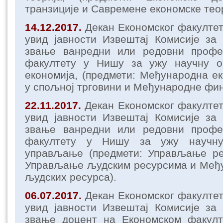
транзиције и Савремене економске теор
14.12.2017.
Декан Економског факулте
увид јавности Извештај Комисије за
звање ванредни или редовни профе
факултету у Нишу за ужу научну о
економија, (предмети: Међународна е
у спољној трговини и Међународне фин
22.11.2017.
Декан Економског факулте
увид јавности Извештај Комисије за
звање ванредни или редовни профе
факултету у Нишу за ужу научну
управљање (предмети: Управљање ре
Управљање људским ресурсима и Међ
људских ресурса).
06.07.2017.
Декан Економског факулте
увид јавности Извештај Комисије за
звање доцент на Економском факул