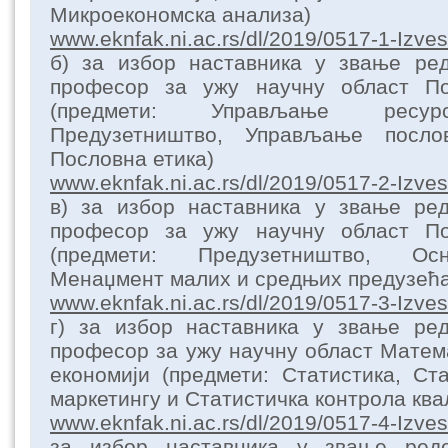
Микроекономска анализа)
www.eknfak.ni.ac.rs/dl/2019/0517-1-Izves
б) за избор наставника у звање ре
професор за ужу научну област П
(предмети: Управљање ресур
Предузетништво, Управљање посл
Пословна етика)
www.eknfak.ni.ac.rs/dl/2019/0517-2-Izves
в) за избор наставника у звање ре
професор за ужу научну област П
(предмети: Предузетништво, Ос
Менаџмент малих и средњих предузећа
www.eknfak.ni.ac.rs/dl/2019/0517-3-Izves
г) за избор наставника у звање ре
професор за ужу научну област Матема
економији (предмети: Статистика, Ст
маркетингу и Статистичка контрола ква
www.eknfak.ni.ac.rs/dl/2019/0517-4-Izves
за избор наставника у звање ред