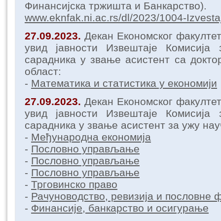
Финансијска тржишта и Банкарство).
www.eknfak.ni.ac.rs/dl/2023/1004-Izvesta
27.09.2023.
Декан Економског факулте
увид јавности Извештаје Комисија
сарадника у звање асистент са докто
област:
-
Математика и статистика у економији
27.09.2023.
Декан Економског факулте
увид јавности Извештаје Комисија
сарадника у звање асистент за ужу нау
-
Међународна економија
-
Пословно управљање
-
Пословно управљање
-
Пословно управљање
-
Трговинско право
-
Рачуноводство, ревизија и пословне 
-
Финансије, банкарство и осигурање