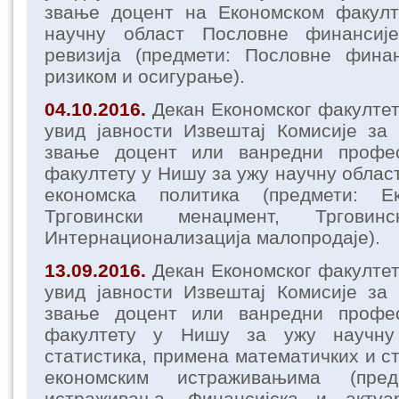
звање доцент на Економском факул
научну област Пословне финансије
ревизија (предмети: Пословне фин
ризиком и осигурање).
04.10.2016.
Декан Економског факулте
увид јавности Извештај Комисије за
звање доцент или ванредни профе
факултету у Нишу за ужу научну облас
економска политика (предмети: Ек
Трговински менаџмент, Тргови
Интернационализација малопродаје).
13.09.2016.
Декан Економског факулте
увид јавности Извештај Комисије за
звање доцент или ванредни профе
факултету у Нишу за ужу научну
статистика, примена математичких и с
економским истраживањима (пред
истраживања, Финансијска и актуа