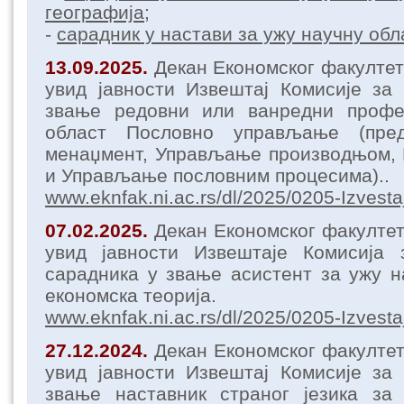
географија;
-
сарадник у настави за ужу научну об
13.09.2025.
Декан Економског факултет
увид јавности Извештај Комисије за
звање редовни или ванредни профе
област Пословно управљање (предм
менаџмент, Управљање производњом, 
и Управљање пословним процесима)..
www.eknfak.ni.ac.rs/dl/2025/0205-Izvesta
07.02.2025.
Декан Економског факулте
увид јавности Извештаје Комисија
сарадника у звање асистент за ужу 
економска теорија.
www.eknfak.ni.ac.rs/dl/2025/0205-Izvesta
27.12.2024.
Декан Економског факулте
увид јавности Извештај Комисије за
звање наставник страног језика за