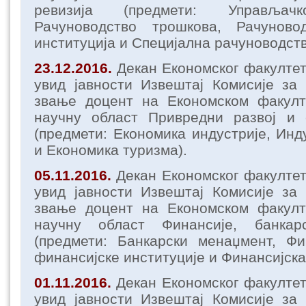
ревизија (предмети: Управљачк
Рачуноводство трошкова, Рачуново
институција и Специјална рачуноводств
23.12.2016.
Декан Економског факулте
увид јавности Извештај Комисије за
звање доцент на Економском факул
научну област Привредни развој и 
(предмети: Економика индустрије, Инд
и Економика туризма).
05.11.2016.
Декан Економског факулте
увид јавности Извештај Комисије за
звање доцент на Економском факул
научну област Финансије, банка
(предмети: Банкарски менаџмент, Фи
финансијске институције и Финансијска
01.11.2016.
Декан Економског факулте
увид јавности Извештај Комисије за