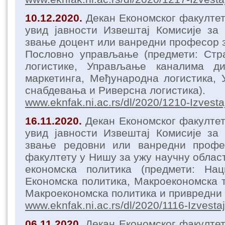
10.12.2020.
Декан Економског факулте
увид јавности Извештај Комисије за
звање доцент или ванредни професор з
Пословно управљање (предмети: Стра
логистике, Управљање каналима ди
маркетинга, Међународна логистика,
снабдевања и Риверсна логистика).
www.eknfak.ni.ac.rs/dl/2020/1210-Izvesta
16.11.2020.
Декан Економског факулте
увид јавности Извештај Комисије за
звање редовни или ванредни профе
факултету у Нишу за ужу научну облас
економска политика (предмети: Нац
Економска политика, Макроекономска т
Макроекономска политика и привредни 
www.eknfak.ni.ac.rs/dl/2020/1116-Izvestaj
06.11.2020.
Декан Економског факулте