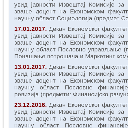
увид јавности Извештај Комисије за
звање доцент на Економском факул
научну област Социологија (предмет Со
17.01.2017.
Декан Економског факулте
увид јавности Извештај Комисије за
звање доцент на Економском факул
научну област Пословно управљање (п
Понашање потрошача и Маркетинг ком
13.01.2017.
Декан Економског факулте
увид јавности Извештај Комисије за
звање доцент на Економском факул
научну област Пословне финансије
ревизија (предмети: Финансијско рачун
23.12.2016.
Декан Економског факулте
увид јавности Извештај Комисије за
звање доцент на Економском факул
научну област Пословне финансије