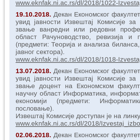
www.eknfak.ni.ac.rs/dl/2018/1022-Izvesta
19.10.2018.
Декан Економског факулте
увид јавности Извештај Комисије за
звање ванредни или редовни профе
област Рачуноводство, ревизија и 
(предмети: Теорија и анализа биланса,
јавног сектора).
www.eknfak.ni.ac.rs/dl/2018/1018-Izvesta
13.07.2018.
Декан Економског факулте
увид јавности Извештај Комисије за
звање доцент на Економском факул
научну област Информатика, информат
економији (предмети: Информати
пословање).
Извештај Комисије доступан је на линку
www.eknfak.ni.ac.rs/dl/2018/Izvestaj_izb
02.06.2018.
Декан Економског факулте