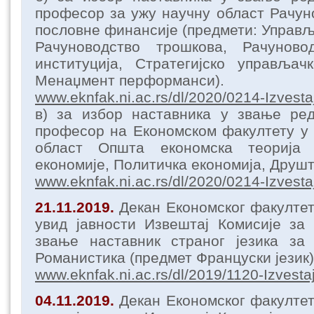
професор за ужу научну област Рачуно
пословне финансије (предмети: Управљ
Рачуноводство трошкова, Рачуново
институција, Стратегијско управљач
Менаџмент перформанси).
www.eknfak.ni.ac.rs/dl/2020/0214-Izvesta
в) за избор наставника у звање ре
професор на Економском факултету у
област Општа економска теорија 
економије, Политичка економија, Друшт
www.eknfak.ni.ac.rs/dl/2020/0214-Izvesta
21.11.2019.
Декан Економског факулте
увид јавности Извештај Комисије за
звање наставник страног језика за
Романистика (предмет Француски језик)
www.eknfak.ni.ac.rs/dl/2019/1120-Izvestaj
04.11.2019.
Декан Економског факулте