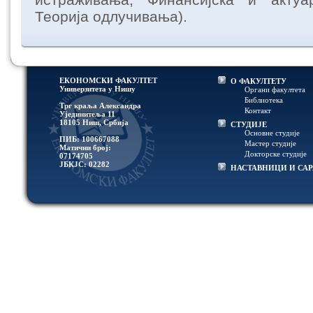
Теорија одлучивања).
ЕКОНОМСКИ ФАКУЛТЕТ
О ФАКУЛТЕТУ
Универзитетa у Нишу
Органи факултета
Библиотека
Трг краља Александра
Контакт
Ујединитеља 11
18105 Ниш, Србија
СТУДИЈЕ
Основне студије
ПИБ: 100667088
Мастер студије
Матични број:
Докторске студије
07174705
ЈБКЈС: 02282
НАСТАВНИЦИ И СА