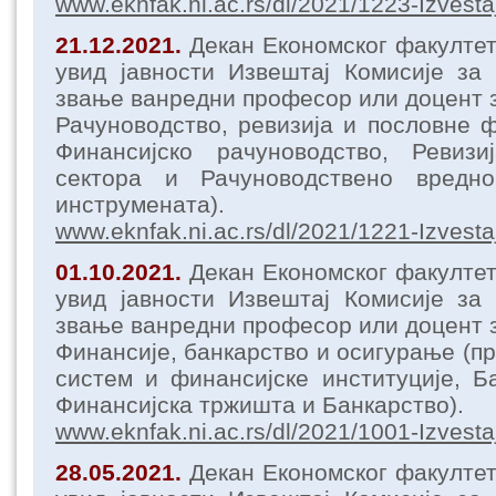
www.eknfak.ni.ac.rs/dl/2021/1223-Izvesta
21.12.2021.
Декан Економског факулте
увид јавности Извештај Комисије за
звање ванредни професор или доцент з
Рачуноводство, ревизија и пословне ф
Финансијско рачуноводство, Ревизиј
сектора и Рачуноводствено вредно
инструмената).
www.eknfak.ni.ac.rs/dl/2021/1221-Izvesta
01.10.2021.
Декан Економског факулте
увид јавности Извештај Комисије за
звање ванредни професор или доцент з
Финансије, банкарство и осигурање (п
систем и финансијске институције, Б
Финансијска тржишта и Банкарство).
www.eknfak.ni.ac.rs/dl/2021/1001-Izvesta
28.05.2021.
Декан Економског факулте