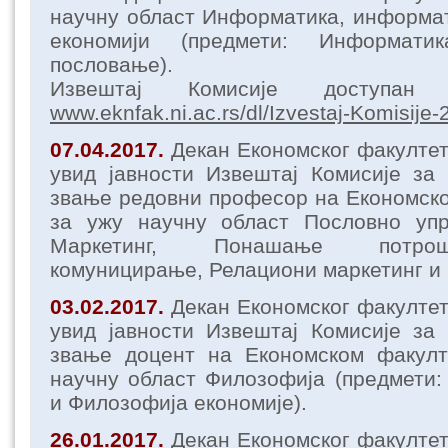
научну област Информатика, информат
економији (предмети: Информати
пословање).
Извештај Комисије доступа
www.eknfak.ni.ac.rs/dl/Izvestaj-Komisije
07.04.2017.
Декан Економског факулте
увид јавности Извештај Комисије за
звање редовни професор на Економск
за ужу научну област Пословно уп
Маркетинг, Понашање потрош
комуницирање, Релациони маркетинг и 
03.02.2017.
Декан Економског факулте
увид јавности Извештај Комисије за
звање доцент на Економском факул
научну област Филозофија (предмети
и Филозофија економије).
26.01.2017.
Декан Економског факулте