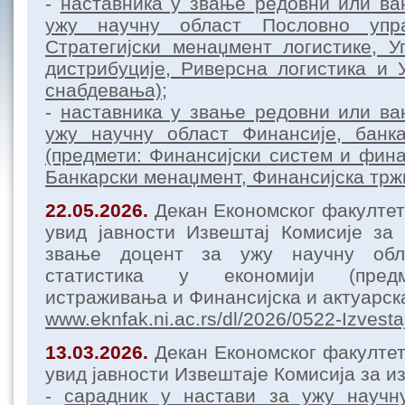
-
наставника у звање редовни или ва
ужу научну област Пословно упр
Стратегијски менаџмент логистике, 
дистрибуције, Риверсна логистика и
снабдевања);
-
наставника у звање редовни или ва
ужу научну област Финансије, банк
(предмети: Финансијски систем и фина
Банкарски менаџмент, Финансијска трж
22.05.2026.
Декан Економског факултет
увид јавности Извештај Комисије за
звање доцент за ужу научну обл
статистика у економији (пред
истраживања и Финансијска и актуарск
www.eknfak.ni.ac.rs/dl/2026/0522-Izvesta
13.03.2026.
Декан Економског факулте
увид јавности Извештаје Комисија за и
-
сарадник у настави за ужу научн