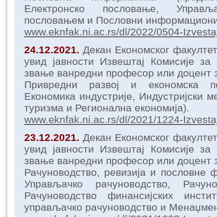
Електронско пословање, Управљ
пословањем и Пословни информациони
www.eknfak.ni.ac.rs/dl/2022/0504-Izvesta
24.12.2021.
Декан Економског факулте
увид јавности Извештај Комисије за
звање ванредни професор или доцент з
Привредни развој и економска по
Економика индустрије, Индустријски м
туризма и Регионална економија).
www.eknfak.ni.ac.rs/dl/2021/1224-Izvesta
23.12.2021.
Декан Економског факулте
увид јавности Извештај Комисије за
звање ванредни професор или доцент з
Рачуноводство, ревизија и пословне ф
Управљачко рачуноводство, Рачуно
Рачуноводство финансијских институ
управљачко рачуноводство и Менаџме