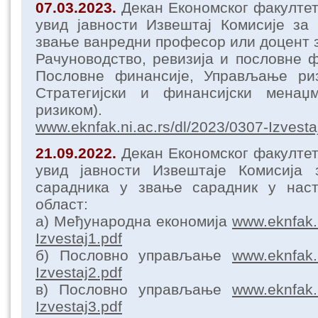
07.03.2023.
Декан Економског факулте
увид јавности Извештај Комисије за
звање ванредни професор или доцент з
Рачуноводство, ревизија и пословне ф
Пословне финансије, Управљање ри
Стратегијски и финансијски мена
ризиком).
www.eknfak.ni.ac.rs/dl/2023/0307-Izvesta
21.09.2022.
Декан Економског факулте
увид јавности Извештаје Комисија
сарадника у звање сарадник у нас
област:
а) Међународна економија
www.eknfak.n
Izvestaj1.pdf
б) Пословно управљање
www.eknfak.n
Izvestaj2.pdf
в) Пословно управљање
www.eknfak.n
Izvestaj3.pdf