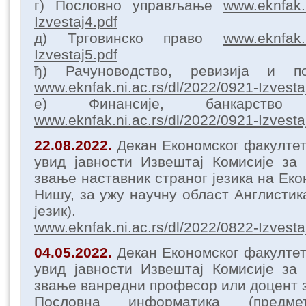
г) Пословно управљање
www.eknfak.n
Izvestaj4.pdf
д) Трговинско право
www.eknfak.n
Izvestaj5.pdf
ђ) Рачуноводство, ревизија и п
www.eknfak.ni.ac.rs/dl/2022/0921-Izvesta
е) Финансије, банкарств
www.eknfak.ni.ac.rs/dl/2022/0921-Izvesta
22.08.2022.
Декан Економског факулте
увид јавности Извештај Комисије за
звање наставник страног језика на Ек
Нишу, за ужу научну област Англистик
језик).
www.eknfak.ni.ac.rs/dl/2022/0822-Izvesta
04.05.2022.
Декан Економског факулте
увид јавности Извештај Комисије за
звање ванредни професор или доцент з
Пословна информатика (предме