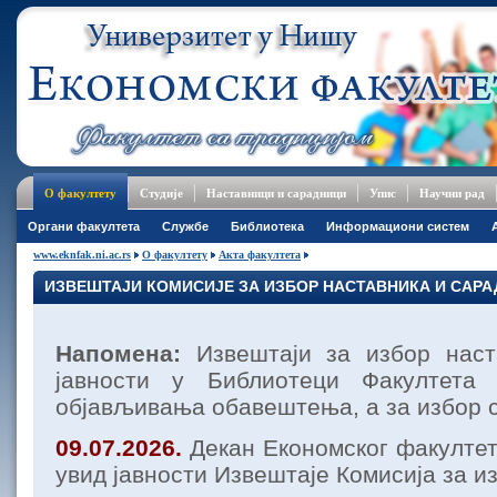
О факултету
Студије
Наставници и сарадници
Упис
Научни рад
Oргани факултета
Службе
Библиотека
Информациони систем
www.eknfak.ni.ac.rs
О факултету
Акта факултета
ИЗВЕШТАЈИ КОМИСИЈЕ ЗА ИЗБОР НАСТАВНИКА И САР
Напомена:
Извештаји за избор наст
јавности у Библиотеци Факултет
објављивања обавештења, а за избор с
09.07.2026.
Декан Економског факулте
увид јавности Извештаје Комисија за и