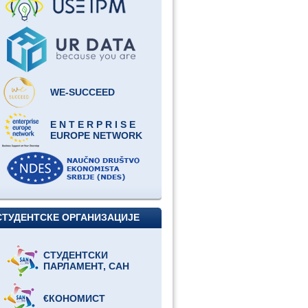
WE-SUCCEED
E N T E R P R I S E
EUROPE NETWORK
СТУДЕНТСКЕ ОРГАНИЗАЦИЈЕ
СТУДЕНТСКИ
ПАРЛАМЕНТ, САН
€КОНОМИСТ