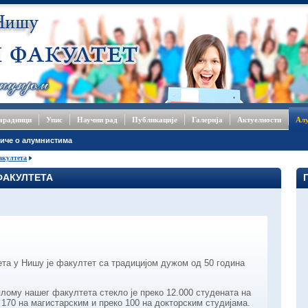
сарадници
Упис
Научни рад
Публикације
Галерија
Актуелности
Ал
иче о алумнистима
акултета
ФАКУЛТЕТА
та у Нишу је факултет са традицијом дужом од 50 година
лому нашег факултета стекло је преко 12.000 студената на
 170 на магистарским и преко 100 на докторским студијама.