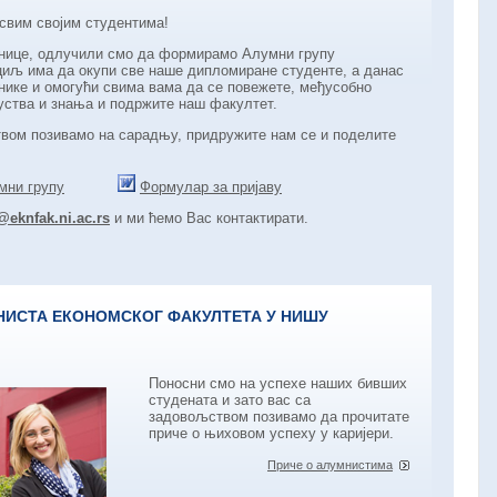
свим својим студентима!
днице, одлучили смо да формирамо Алумни групу
 циљ има да окупи све наше дипломиране студенте, а данас
ике и омогући свима вама да се повежете, међусобно
уства и знања и подржите наш факултет.
вом позивамо на сарадњу, придружите нам се и поделите
мни групу
Формулар за пријаву
eknfak.ni.ac.rs
и ми ћемо Вас контактирати.
НИСТА ЕКОНОМСКОГ ФАКУЛТЕТА У НИШУ
Поносни смо на успехe наших бивших
студената и зато вас са
задовољством позивамо да прочитате
приче о њиховом успеху у каријери.
Приче о алумнистима