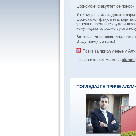
Економски факултет се поноси 
У циљу јачања академске заје
Економског факултета, која за
успешне пословне људе и научн
комуницирате, размењујете иск
Зато вас са великим задовољст
Вашу причу са нама!
Позив за прикључење у Алу
Пошаљите нам маил на
alumni@
ПОГЛЕДАЈТЕ ПРИЧЕ АЛУМ