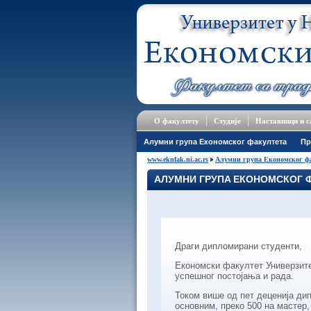
О факултету
Студије
Наставници и 
Алумни групa Економског факултета
Пр
www.eknfak.ni.ac.rs
Алумни групa Економског ф
АЛУМНИ ГРУПA ЕКОНОМСКОГ 
Драги дипломирани студенти,
Економски факултет Универзите
успешног постојања и рада.
Током више од пет деценија дип
основним, преко 500 на мастер,