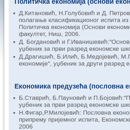
Политичка економија (основи еко
Д.Китановић, Н.Голубовић и Д. Петров
полагање класификационог испита из
Политичка економија (Основи економи
факултет, Ниш, 2006.
Д. Богдановић и Г.Иванишевић:"Основ
уџбеник за први разред економске шк
Д.Драгишић, Б.Илић, Б.Медојевић, М
економије", уџбеник за други разред 
Економика предузећа (пословна е
Б.Ставрић, Б.Пауновић и П.Бојовић:"П
уџбеник за први разред економске шк
Н.Фигар,Р.Милојевић: Пословна еконо
припрему пријемног испита, Економск
2006