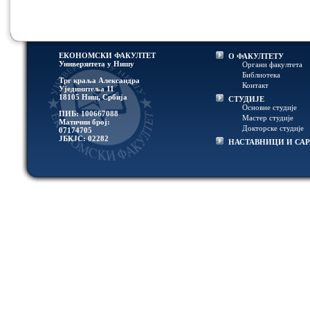
ЕКОНОМСКИ ФАКУЛТЕТ
О ФАКУЛТЕТУ
Универзитетa у Нишу
Органи факултета
Библиотека
Трг краља Александра
Контакт
Ујединитеља 11
18105 Ниш, Србија
СТУДИЈЕ
Основне студије
ПИБ: 100667088
Мастер студије
Матични број:
Докторске студије
07174705
ЈБКЈС: 02282
НАСТАВНИЦИ И СА