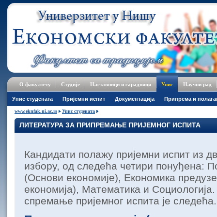
О факултету
Студије
Наставници и сарадници
Упис
Научни рад
Упис студената
Пријемни испит
Документација
Припрема и полаг
www.eknfak.ni.ac.rs
Упис студената
ЛИТЕРАТУРА ЗА ПРИПРЕМАЊЕ ПРИЈЕМНОГ ИСПИТА
Кандидати полажу пријемни испит из дв
избору, од следећа четири понуђена: П
(Основи економије), Економика предуз
економија), Математика и Социологија.
спремање пријемног испита је следећа.