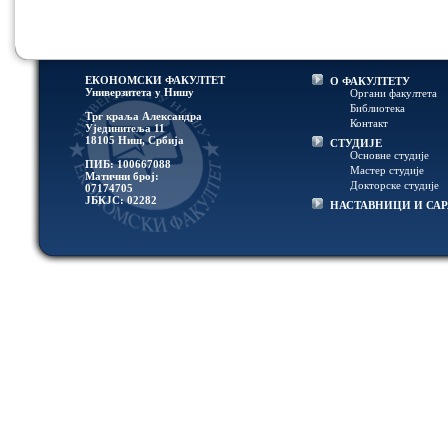
ЕКОНОМСКИ ФАКУЛТЕТ
О ФАКУЛТЕТУ
Универзитетa у Нишу
Органи факултета
Библиотека
Трг краља Александра
Контакт
Ујединитеља 11
18105 Ниш, Србија
СТУДИЈЕ
Основне студије
ПИБ: 100667088
Мастер студије
Матични број:
Докторске студије
07174705
ЈБКЈС: 02282
НАСТАВНИЦИ И СА