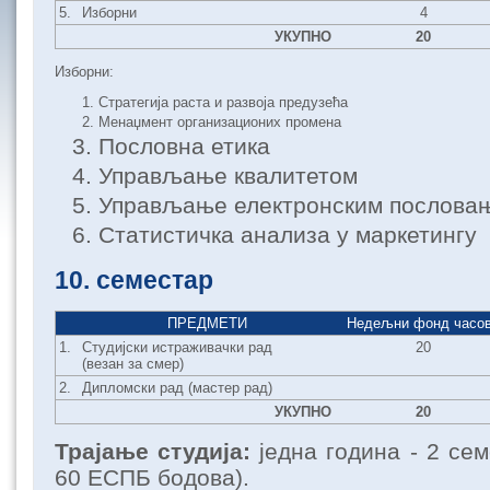
5.
Изборни
4
УКУПНО
20
Изборни:
Стратегија раста и развоја предузећа
Менаџмент организационих промена
Пословна етика
Управљање квалитетом
Управљање електронским послова
Статистичка анализа у маркетингу
10. семестар
ПРЕДМЕТИ
Недељни фонд часо
1.
Студијски истраживачки рад
20
(везан за смер)
2.
Дипломски рад (мастер рад)
УКУПНО
20
Трајање студија:
једна година - 2 се
60 ЕСПБ бодова).