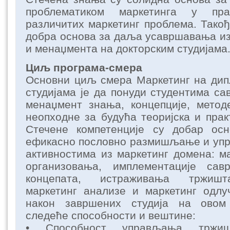
проблематиком маркетинга у п
различитих маркетинг проблема. Такођ
добра основа за даља усавршавања из
и менаџмента на докторским студијама
Циљ програма-смера
Основни циљ смера Маркетинг на дип
студијама је да понуди студентима са
менаџмент знања, концепције, метод
неопходне за будућа теоријска и пра
Стечене компетенције су добар ос
ефикасно пословно размишљање и уп
активностима из маркетинг домена: м
организовања, имплементације сав
концепата, истраживања тржишт
маркетинг анализе и маркетинг одлу
након завршених студија на овом
следеће способности и вештине:
• Способност управљања тржиш