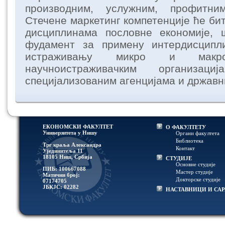
производним, услужним, профитн
Стечене маркетинг компетенције ће би
дисциплинама пословне економије,
фудамент за примену интердисципл
истраживању микро и мак
научноистраживачким организациј
специјализованим агенцијама и држав
ЕКОНОМСКИ ФАКУЛТЕТ
О ФАКУЛТЕТУ
Универзитетa у Нишу
Органи факултета
Библиотека
Трг краља Александра
Контакт
Ујединитеља 11
18105 Ниш, Србија
СТУДИЈЕ
Основне студије
ПИБ: 100667088
Мастер студије
Матични број:
Докторске студије
07174705
ЈБКЈС: 02282
НАСТАВНИЦИ И СА