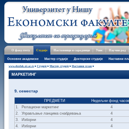
О факултету
Студије
Наставници и сарадници
Упис
Научни рад
Основне академске
Мастер студије
Докторске студије
Наставни пл
www.eknfak.ni.ac.rs
Студије
Мастер студије
Наставни план
МАРКЕТИНГ
9. семестар
ПРЕДМЕТИ
Недељни фонд часо
1.
Релациони маркетинг
4
2.
Управљање ланцима снабдевања
4
3.
Изборни
4
4.
Изборни
4