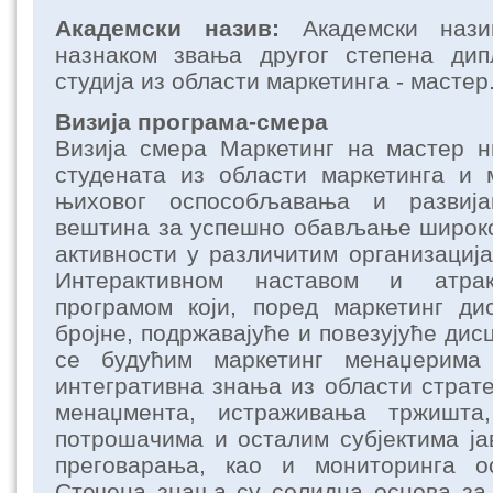
Академски назив:
Академски наз
назнаком звања другог степена дип
студија из области маркетинга - мастер
Визија програма-смера
Визија смера Маркетинг на мастер н
студената из области маркетинга и
њиховог оспособљавања и развиј
вештина за успешно обављање широко
активности у различитим организација
Интерактивном наставом и атрак
програмом који, поред маркетинг ди
бројне, подржавајуће и повезујуће дис
се будућим маркетинг менаџерима
интегративна знања из области страте
менаџмента, истраживања тржишта
потрошачима и осталим субјектима ја
преговарања, као и мониторинга о
Стечена знања су солидна основа з