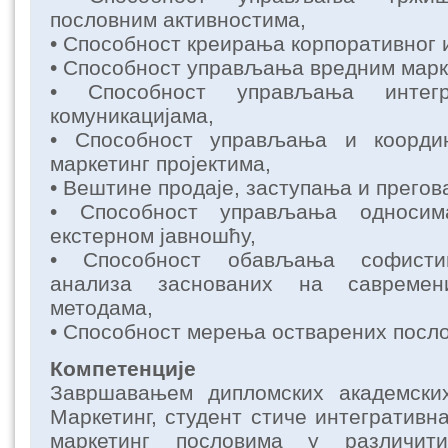
пословним активностима,
• Способност креирања корпоративног 
• Способност управљања вредним марк
• Способност управљања интегр
комуникацијама,
• Способност управљања и коорди
маркетинг пројектима,
• Вештине продаје, заступања и прего
• Способност управљања односи
екстерном јавношћу,
• Способност обављања софистиц
анализа заснованих на савремен
методама,
• Способност мерења остварених посл
Компетенције
Завршавањем дипломских академски
Маркетинг, студент стиче интегратив
маркетинг пословима у различит