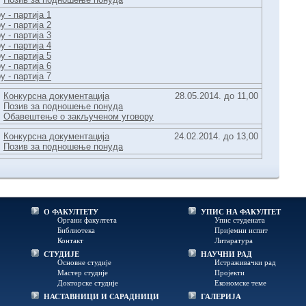
 - партија 1
 - партија 2
 - партија 3
 - партија 4
 - партија 5
 - партија 6
 - партија 7
Конкурсна документација
28.05.2014. до 11,00
Позив за подношење понуда
Обавештење о закљученом уговору
Конкурсна документација
24.02.2014. до 13,00
Позив за подношење понуда
О ФАКУЛТЕТУ
УПИС НА ФАКУЛТЕТ
Органи факултета
Упис студената
Библиотека
Пријемни испит
Контакт
Литаратура
СТУДИЈЕ
НАУЧНИ РАД
Основне студије
Истраживачки рад
Мастер студије
Пројекти
Докторске студије
Економске теме
НАСТАВНИЦИ И САРАДНИЦИ
ГАЛЕРИЈА