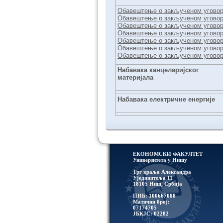
Обавештење о закљученом уговору
Обавештење о закљученом уговору
Обавештење о закљученом уговору
Обавештење о закљученом уговору
Обавештење о закљученом уговору
Обавештење о закљученом уговору
Обавештење о закљученом уговору
Набавака канцеларијског
материјала
Набавака електричне енергије
ЕКОНОМСКИ ФАКУЛТЕТ
Универзитетa у Нишу
Трг краља Александра
Ујединитеља 11
18105 Ниш, Србија
ПИБ: 100667088
Матични број:
07174705
ЈБКЈС: 02282