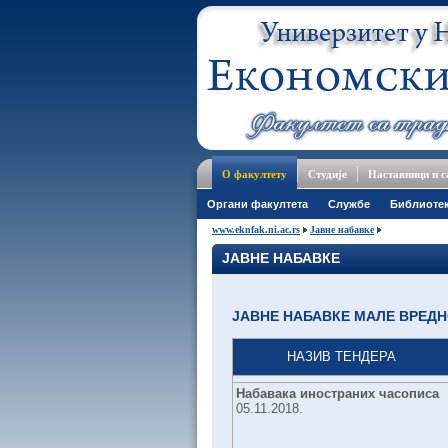
О факултету
Студије
Наставници и 
Oргани факултета
Службе
Библиоте
www.eknfak.ni.ac.rs
Јавне набавке
ЈАВНЕ НАБАВКЕ
ЈАВНЕ НАБАВКЕ МАЛЕ ВРЕД
НАЗИВ ТЕНДЕРА
Набавака иностраних часописа
05.11.2018.