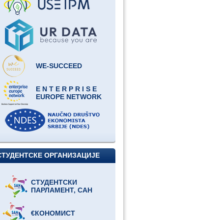
WE-SUCCEED
E N T E R P R I S E
EUROPE NETWORK
СТУДЕНТСКЕ ОРГАНИЗАЦИЈЕ
СТУДЕНТСКИ
ПАРЛАМЕНТ, САН
€КОНОМИСТ