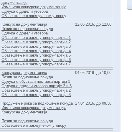
документације
Измењена конкурсна документација
Одлука о додели уговора
Обавештење о закљученом уговору
Конкурсна документација
12.05.2016. до 12,00
Позив за подношење понуда
Одлука о додели уговора
Обавештење о закљ.уговору-партија 1
Обавештење о закљ.уговору-партија 2
Обавештење о закљ.уговору-партија 3
Обавештење о закљ.уговору-партија 4
Обавештење о закљ.уговору-партија 5
Обавештење о закљ.уговору-партија 6
Обавештење о закљ.уговору-партија 7
Конкурсна документација
04.05.2016. до 10,00
Позив за подношење понуда
Одлука о обустави поставка-партија 1
Одлука о додели уговора-партије 2 и 3
Обавештење о закљ.уговору-партија 2
Обавештење о закљ.уговору-партија 3
Продужење рока за подношење понуда
27.04.2016. до 09,30
Измењена конкурсна документација
Конкурсна документација
Позив за подношење понуда
Обавештење о закљученом уговору