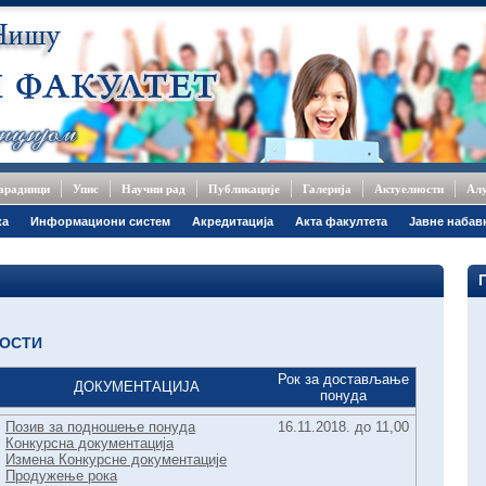
сарадници
Упис
Научни рад
Публикације
Галерија
Актуелности
Ал
ка
Информациони систем
Акредитација
Акта факултета
Јавне набав
НОСТИ
Рок за достављање
ДОКУМЕНТАЦИЈА
понуда
Позив за подношење понуда
16.11.2018. до 11,00
Конкурсна документација
Измена Конкурсне документације
Продужење рока