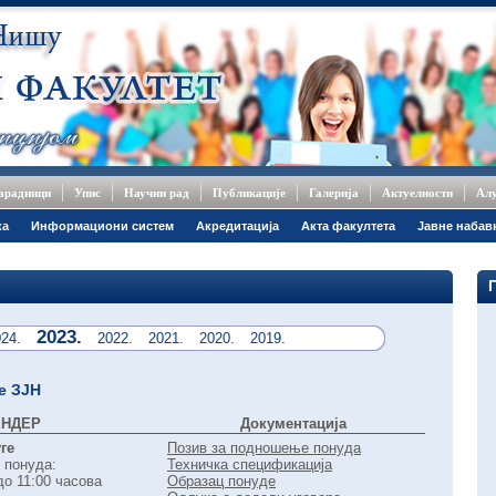
сарадници
Упис
Научни рад
Публикације
Галерија
Актуелности
Ал
ка
Информациони систем
Акредитација
Акта факултета
Јавне набав
2023.
24.
2022.
2021.
2020.
2019.
е ЗЈН
ЕНДЕР
Документација
ге
Позив за подношење понуда
 понуда:
Техничка спецификација
до 11:00 часова
Образац понуде