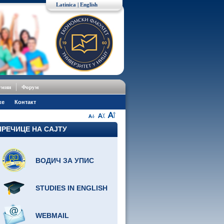
Latinica
|
English
умни
Форум
ке
Контакт
ПРЕЧИЦЕ НА САЈТУ
ВОДИЧ ЗА УПИС
STUDIES IN ENGLISH
WEBMAIL