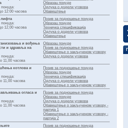
а
Образац понуде
 понуда:
Одлука о додели уговора
до 12:00 часова
Обавештење
 лифта
Позив за подношење понуда
 понуда:
Образац понуде
до 12,00 часова
Техничка спецификација
Одлука о додели уговора
Обавештење
рганизовања и вођења
Образац понуде
сти и здравља на
Позив за подношење понуда
Обавештење о закљученом уговору
 понуда:
Одлука о додели уговора
о 11,00 часова
ишћења котлова и
Позив за подношење понуда
Образац понуде
 понуда:
Техничка спецификација
о 11,00 часова
Одлука о додели уговора
Обавештење о закљученом уговору
бјављивања огласа и
Позив за подношење понуда
Образац понуде
 понуда:
Одлука о додели уговора
о 11,00 часова
Обавештење о закљученом уговору -
партија 1
Обавештење о закљученом уговору -
партија 2
књиге
Позив за подношење понуда