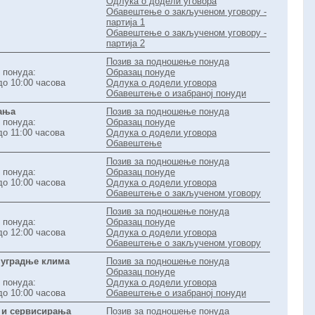
Одлука о додели уговора
Обавештење о закљученом уговору -
партија 1
Обавештење о закљученом уговору -
партија 2
Позив за подношење понуда
 понуда:
Образац понуде
до 10:00 часова
Одлука о додели уговора
Обавештење о изабраној понуди
ања
Позив за подношење понуда
 понуда:
Образац понуде
до 11:00 часова
Одлука о додели уговора
Обавештење
Позив за подношење понуда
 понуда:
Образац понуде
до 10:00 часова
Одлука о додели уговора
Обавештење о закљученом уговору
Позив за подношење понуда
 понуда:
Образац понуде
до 12:00 часова
Одлука о додели уговора
Обавештење о закљученом уговору
 уградње клима
Позив за подношење понуда
Образац понуде
 понуда:
Одлука о додели уговора
до 10:00 часова
Обавештење о изабраној понуди
 и сервисирања
Позив за подношење понуда