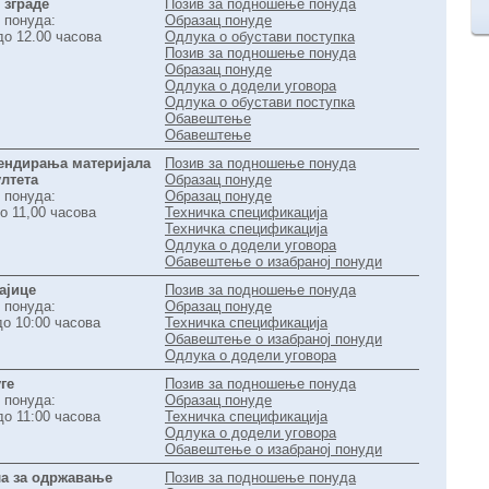
 зграде
Позив за подношење понуда
 понуда:
Образац понуде
до 12.00 часова
Одлука о обустави поступка
Позив за подношење понуда
Образац понуде
Одлука о додели уговора
Одлука о обустави поступка
Обавештење
Обавештење
рендирања материјала
Позив за подношење понуда
лтета
Образац понуде
 понуда:
Образац понуде
о 11,00 часова
Техничка спецификација
Техничка спецификација
Одлука о додели уговора
Обавештење о изабраној понуди
ајице
Позив за подношење понуда
 понуда:
Образац понуде
до 10:00 часова
Техничка спецификација
Обавештење о изабраној понуди
Одлука о додели уговора
ге
Позив за подношење понуда
 понуда:
Образац понуде
до 11:00 часова
Техничка спецификација
Одлука о додели уговора
Обавештење о изабраној понуди
ла за одржавање
Позив за подношење понуда