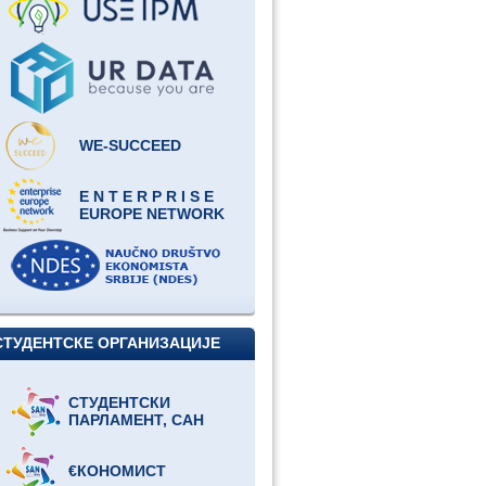
WE-SUCCEED
E N T E R P R I S E
EUROPE NETWORK
СТУДЕНТСКЕ ОРГАНИЗАЦИЈЕ
СТУДЕНТСКИ
ПАРЛАМЕНТ, САН
€КОНОМИСТ