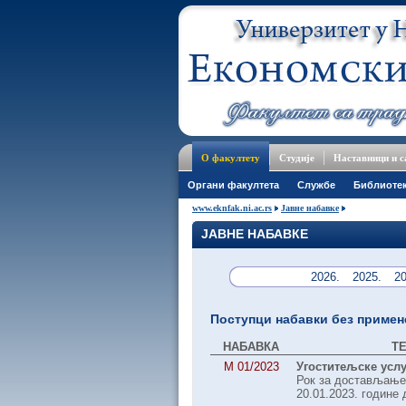
О факултету
Студије
Наставници и 
Oргани факултета
Службе
Библиоте
www.eknfak.ni.ac.rs
Јавне набавке
ЈАВНЕ НАБАВКЕ
2026.
2025.
20
Поступци набавки без примен
НАБАВКА
Т
М 01/2023
Угоститељске услу
Рок за достављање
20.01.2023. године 