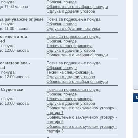
 понуда:
Образац понуде
до 11:00 часова
Обавештење о изабраној понуди
Одлука о додели уговора
ња рачунарске опреме
Позив за подношење понуда
 понуда:
Образац понуде
до 11:00 часова
Одлука о обустави поступка
г идентитета -
Позив за подношење понуда
eed
Образац понуде
 понуда:
Техничка спецификација
до 12:00 часова
Одлука о додели уговора
Обавештење о изабраној понуди
г материјала -
Позив за подношење понуда
eed
Образац понуде
 понуда:
Техничка спецификација
до 12:00 часова
Одлука о додели уговора
Обавештење о изабраној понуди
 Студентски
Позив за подношење понуда
Образац понуде
 понуда:
Техничка спецификација
до 10:00 часова
Одлука о додели уговора
Обавештење о закљученом уговору -
партија 1
Обавештење о закљученом уговору -
партија 2
Обавештење о закљученом уговору -
партија 3