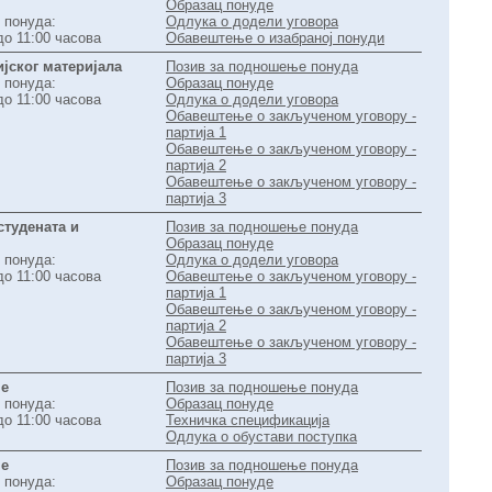
Образац понуде
 понуда:
Одлука о додели уговора
до 11:00 часова
Обавештење о изабраној понуди
јског материјала
Позив за подношење понуда
 понуда:
Образац понуде
до 11:00 часова
Одлука о додели уговора
Обавештење о закљученом уговору -
партија 1
Обавештење о закљученом уговору -
партија 2
Обавештење о закљученом уговору -
партија 3
студената и
Позив за подношење понуда
Образац понуде
 понуда:
Одлука о додели уговора
до 11:00 часова
Обавештење о закљученом уговору -
партија 1
Обавештење о закљученом уговору -
партија 2
Обавештење о закљученом уговору -
партија 3
је
Позив за подношење понуда
 понуда:
Образац понуде
до 11:00 часова
Техничка спецификација
Одлука о обустави поступка
је
Позив за подношење понуда
 понуда:
Образац понуде