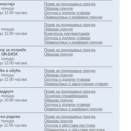
смештаја
Позив за подношење понуда
 понуда:
Образац понуде
до 11:00 часова
Одлука о додели уговора
Обавештење о изабраној понуди
Позив за подношење понуда
 понуда:
Образац понуде
до 11:00 часова
Конкурсна документација
Одлука о додели уговора
Обавештење о изабраној понуди
ај за потребе
Позив за подношење понуда
4 UR‐DATA
Образац понуде
 понуда:
до 12:00 часова
ће и обуће
Позив за подношење понуда
 понуда:
Образац понуде
до 11:00 часова
Одлука о додели уговора
Обавештење о закљученом уговору
задруге
Позив за подношење понуда
 понуда:
Техничка спецификација
до 10:00 часова
Образац понуде
Одлука о додели уговора
Обавештење о изабраној понуди
ски радови
Позив за подношење понуда
 понуда:
Образац понуде
до 11:00 часова
Одлука о обустави поступка
Обавештење о обустави поступка