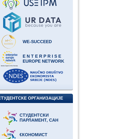
WE-SUCCEED
E N T E R P R I S E
EUROPE NETWORK
СТУДЕНТСКЕ ОРГАНИЗАЦИЈЕ
СТУДЕНТСКИ
ПАРЛАМЕНТ, САН
€КОНОМИСТ