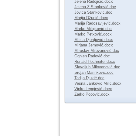
Jelena Radojičić.docx
Jelena Z Stanković.doc
Jovica Stanković.doc
Marija Džunić.docx
Marija Radosavljević.docx
Marko Milojković.doc
Marko Petković.docx
Milica Djordjević.docx
Mirjana Jemović.docx
Miroslav Milovanović.doc
Ognjen Radović.doc
Ronald Hochreiter.docx
Slavoljub Milovanović.doc
Srdjan Marinković.doc
Tadija Djukić.doc
Vesna Janković Milić.docx
Vinko Lepojević.docx
Žarko Popović.docx