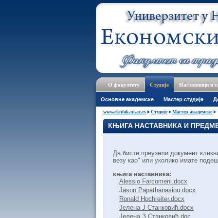
О факултету
Студије
Наставници и 
Основне академске
Мастер студије
Д
www.eknfak.ni.ac.rs
Студије
Мастер академске
КЊИГА НАСТАВНИКА И ПРЕДМЕ
Да бисте преузели документ кликн
везу као" или уколико имате подеше
књига наставника:
Alessio Farcomeni.docx
Jason Papathanasiou.docx
Ronald Hochreiter.docx
Јелена Ј Станковић.docx
Јелена З Станковић.doc