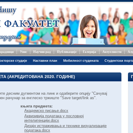
сарадници
Упис
Научни рад
Публикације
Галерија
Актуелности
Ал
окторске студије
Наставни план
Мобилност студената
Студентски порт
ТА (АКРЕДИТОВАНА 2020. ГОДИНЕ)
ите десним дугментом на линк и одаберите опцију "Сачувај
н рачунар за енглеско тржиште "Save target/link as".
књига предмета:
Академско писање.docx
Аквизивија података у пословној
интелигенцији.docx
Дизајн истраживања и технике визуализације
података.docx