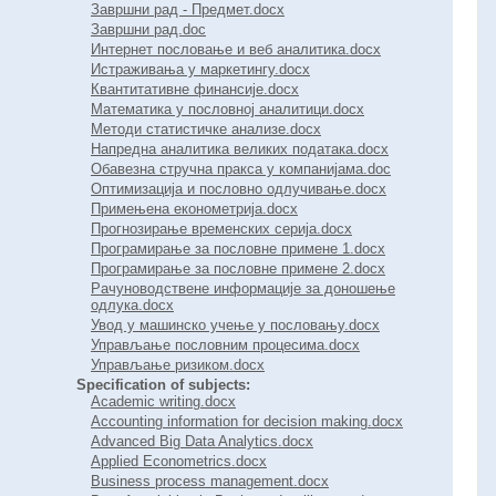
Завршни рад - Предмет.docx
Завршни рад.doc
Интернет пословање и веб аналитика.docx
Истраживања у маркетингу.docx
Квантитативне финансије.docx
Математика у пословној аналитици.docx
Методи статистичке анализе.docx
Напредна аналитика великих података.docx
Обавезна стручна пракса у компанијама.doc
Оптимизација и пословно одлучивање.docx
Примењена економетрија.docx
Прогнозирање временских серија.docx
Програмирање за пословне примене 1.docx
Програмирање за пословне примене 2.docx
Рачуноводствене информације за доношење
одлука.docx
Увод у машинско учење у пословању.docx
Управљање пословним процесима.docx
Управљање ризиком.docx
Specification of subjects:
Academic writing.docx
Accounting information for decision making.docx
Advanced Big Data Analytics.docx
Applied Econometrics.docx
Business process management.docx