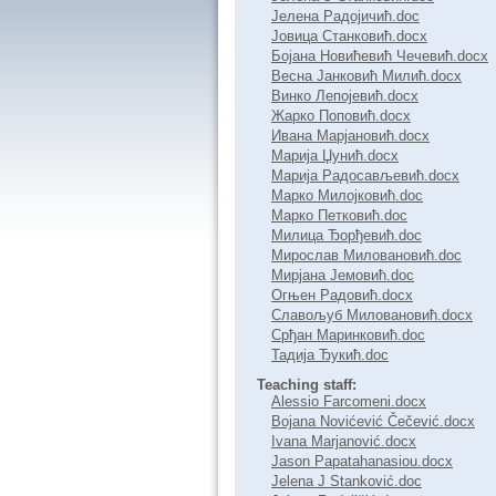
Јелена Радојичић.doc
Јовица Станковић.docx
Бојана Новићевић Чечевић.docx
Весна Јанковић Милић.docx
Винко Лепојевић.docx
Жарко Поповић.docx
Ивана Марјановић.docx
Марија Џунић.docx
Марија Радосављевић.docx
Марко Милојковић.doc
Марко Петковић.doc
Милица Ђорђевић.doc
Мирослав Миловановић.doc
Мирјана Јемовић.doc
Огњен Радовић.docx
Славољуб Миловановић.docx
Срђан Маринковић.doc
Тадија Ђукић.doc
Teaching staff:
Alessio Farcomeni.docx
Bojana Novićević Čečević.docx
Ivana Marjanović.docx
Jason Papatahanasiou.docx
Jelena J Stanković.doc