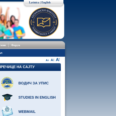
Latinica
|
English
умни
Форум
ал
ПРЕЧИЦЕ НА САЈТУ
ВОДИЧ ЗА УПИС
STUDIES IN ENGLISH
WEBMAIL