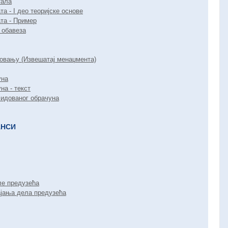
тала
 - I део теоријске основе
та - Пример
 обавеза
овању (Извешатај менаџмента)
уна
на - текст
лидованог обрачуна
АНСИ
ле предузећа
ајања дела предузећа