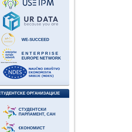
WE-SUCCEED
E N T E R P R I S E
EUROPE NETWORK
СТУДЕНТСКЕ ОРГАНИЗАЦИЈЕ
СТУДЕНТСКИ
ПАРЛАМЕНТ, САН
€КОНОМИСТ