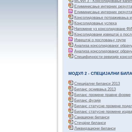
МСФИ 3 - Консолидовање капи
Елиминисање интерних резултата
Елиминисање интерних резулта
Консолидовање потраживања и
Консолидовање успеха
Напомене уз консолидоване ФИ
Консолидовани извештај о посл
Извештај о пословању групе
Анализа консолидованог обрач
Анализа консолидованог обрачу
Специфичности ревизије консо
МОДУЛ 2 - СПЕЦИЈАЛНИ БИЛ
Специјални биланси 2013
Биланс оснивања 2013
Биланс промене правне форме
Биланс фузије
Биланс статусне промене поде
Биланс статусне промене издв
Санациони биланси
Стечајни биланси
Ликвидациони биланси