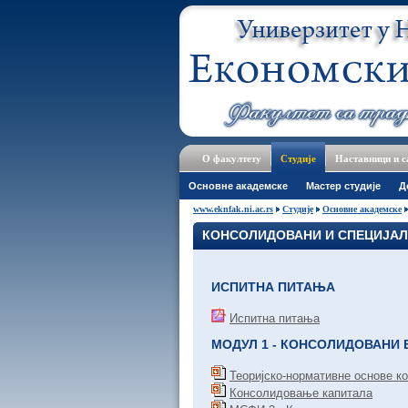
О факултету
Студије
Наставници и 
Основне академске
Мастер студије
Д
www.eknfak.ni.ac.rs
Студије
Основне академске
КОНСОЛИДОВАНИ И СПЕЦИЈАЛ
ИСПИТНА ПИТАЊА
Испитна питања
МОДУЛ 1 - КОНСОЛИДОВАНИ
Теоријско-нормативне основе к
Консолидовање капитала