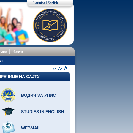
Latinica
|
English
умни
Форум
ал
ПРЕЧИЦЕ НА САЈТУ
ВОДИЧ ЗА УПИС
STUDIES IN ENGLISH
WEBMAIL