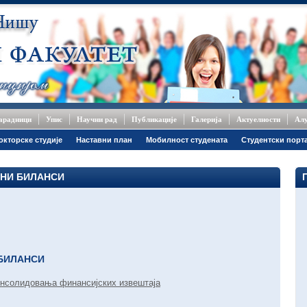
сарадници
Упис
Научни рад
Публикације
Галерија
Актуелности
Ал
окторске студије
Наставни план
Мобилност студената
Студентски порт
НИ БИЛАНСИ
 БИЛАНСИ
онсолидовања финансијских извештаја