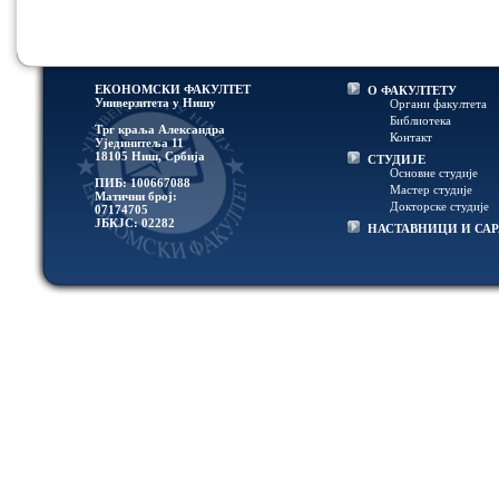
ЕКОНОМСКИ ФАКУЛТЕТ
О ФАКУЛТЕТУ
Универзитетa у Нишу
Органи факултета
Библиотека
Трг краља Александра
Контакт
Ујединитеља 11
18105 Ниш, Србија
СТУДИЈЕ
Основне студије
ПИБ: 100667088
Мастер студије
Матични број:
Докторске студије
07174705
ЈБКЈС: 02282
НАСТАВНИЦИ И СА