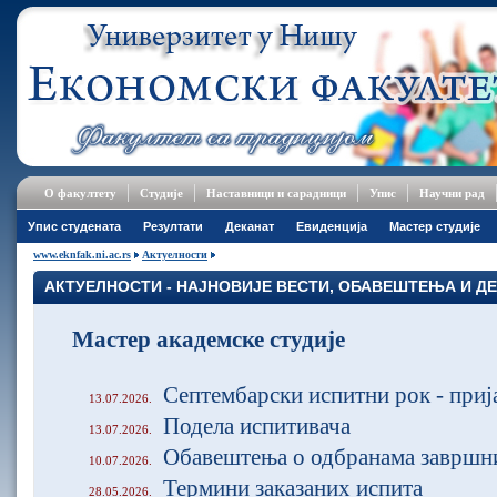
О факултету
Студије
Наставници и сарадници
Упис
Научни рад
Упис студената
Резултати
Деканат
Евиденција
Мастер студије
www.eknfak.ni.ac.rs
Актуелности
АКТУЕЛНОСТИ - НАЈНОВИЈЕ ВЕСТИ, ОБАВЕШТЕЊА И Д
Мастер академске студије
Септембарски испитни рок - приј
13.07.2026.
Подела испитивача
13.07.2026.
Обавештења о одбранама завршни
10.07.2026.
Термини заказаних испита
28.05.2026.