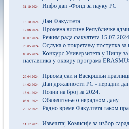
Инфо дан -Фонд за науку РС
31.10.2024.
Дан Факултета
15.10.2024.
Промена висине Републичке адми
12.08.2024.
Режим рада факултета 15.07.2024
09.07.2024.
Одлука о покретању поступка за 
23.05.2024.
Конкурс Универзитета у Нишу за
08.05.2024.
наставника у оквиру програма ЕRASM
Првомајски и Васкршњи празниц
29.04.2024.
Дан државности РС - нерадни да
14.02.2024.
Позив на број за 2024.
15.01.2024.
Обавештење о нерадном дану
05.01.2024.
Радно време Факултета таком пра
29.12.2023.
Извештај Комисије за избор сара
11.12.2023.