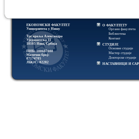
ЕКОНОМСКИ ФАКУЛТЕТ
О ФАКУЛТЕТУ
Универзитетa у Нишу
Органи факултета
Библиотека
Трг краља Александра
Контакт
Ујединитеља 11
18105 Ниш, Србија
СТУДИЈЕ
Основне студије
ПИБ: 100667088
Мастер студије
Матични број:
Докторске студије
07174705
ЈБКЈС: 02282
НАСТАВНИЦИ И СА