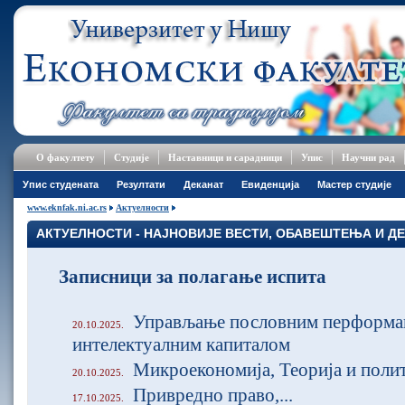
О факултету
Студије
Наставници и сарадници
Упис
Научни рад
Упис студената
Резултати
Деканат
Евиденција
Мастер студије
www.eknfak.ni.ac.rs
Актуелности
АКТУЕЛНОСТИ - НАЈНОВИЈЕ ВЕСТИ, ОБАВЕШТЕЊА И Д
Записници за полагање испита
Управљање пословним перформа
20.10.2025.
интелектуалним капиталом
Микроекономија, Теорија и поли
20.10.2025.
Привредно право,...
17.10.2025.