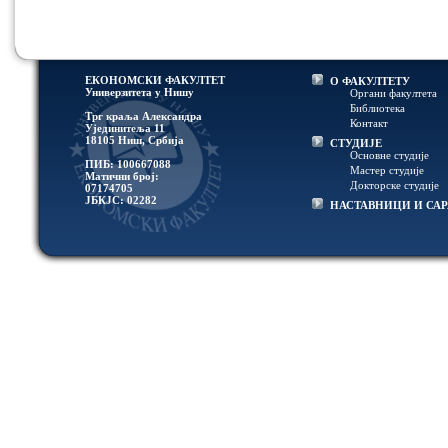
ЕКОНОМСКИ ФАКУЛТЕТ
О ФАКУЛТЕТУ
Универзитетa у Нишу
Органи факултета
Библиотека
Трг краља Александра
Контакт
Ујединитеља 11
18105 Ниш, Србија
СТУДИЈЕ
Основне студије
ПИБ: 100667088
Мастер студије
Матични број:
Докторске студије
07174705
ЈБКЈС: 02282
НАСТАВНИЦИ И СА