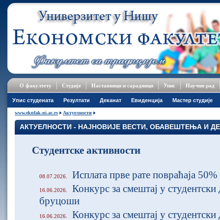
О факултету
Студије
Наставници и сарадници
Упис
Научни рад
Упис студената
Резултати
Деканат
Евиденција
Мастер студије
www.eknfak.ni.ac.rs
Актуелности
АКТУЕЛНОСТИ - НАЈНОВИЈЕ ВЕСТИ, ОБАВЕШТЕЊА И Д
Студентске активности
Исплата прве рате повраћаја 50%
08.07.2026.
Конкурс за смештај у студентски 
16.06.2026.
бруцоши
Конкурс за смештај у студентски
16.06.2026.