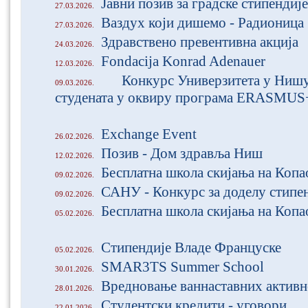
Јавни позив за градске стипендије
27.03.2026.
Ваздух који дишемо - Радионица
27.03.2026.
Здравствено превентивна акција
24.03.2026.
Fondacija Konrad Adenauer
12.03.2026.
Конкурс Универзитета у Нишу
09.03.2026.
студената у оквиру програма ЕRASMU
Exchange Event
26.02.2026.
Позив - Дом здравља Ниш
12.02.2026.
Бесплатна школа скијања на Копа
09.02.2026.
САНУ - Конкурс за доделу стипе
09.02.2026.
Бесплатна школа скијања на Коп
05.02.2026.
Стипендије Владе Француске
05.02.2026.
SMAR3TS Summer School
30.01.2026.
Вредновање ваннаставних активн
28.01.2026.
Студентски кредити - уговори
22.01.2026.