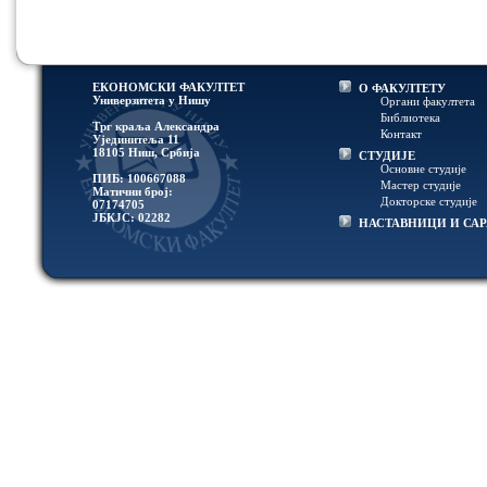
ЕКОНОМСКИ ФАКУЛТЕТ
О ФАКУЛТЕТУ
Универзитетa у Нишу
Органи факултета
Библиотека
Трг краља Александра
Контакт
Ујединитеља 11
18105 Ниш, Србија
СТУДИЈЕ
Основне студије
ПИБ: 100667088
Мастер студије
Матични број:
Докторске студије
07174705
ЈБКЈС: 02282
НАСТАВНИЦИ И СА