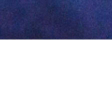
1
2
3
4
О НАМА
Основан 1960. године, Економски факултет у Нишу је за
више од пола века постојања, израстао у једну од
најпрестижнијих високошколских институција у
Србији. Економски факултет је највећи факултет