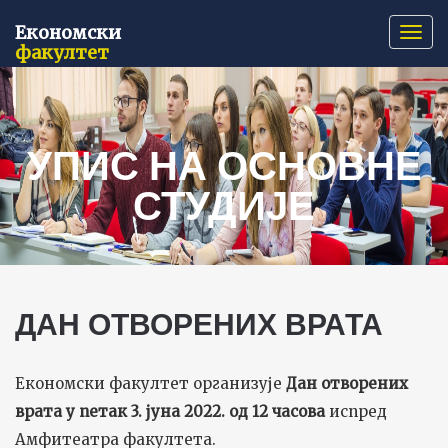
Економски
Нави
факултет
УПИС НА ОСНОВНЕ
СТУДИЈЕ
ДАН ОТВОРЕНИХ ВРАТА
Економски факултет организује
Дан отворених
врата у петак 3. јуна 2022. од 12 часова
испред
Амфитеатра факултета.