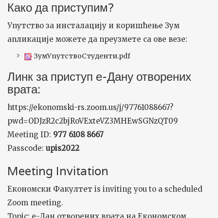
Како да приступим?
Упутство за инсталацију и коришћење Зум
апликације можете да преузмете са ове везе:
ЗумУпутствоСтуденти.pdf
Линк за приступ е-Дану отворених
врата:
https://ekonomski-rs.zoom.us/j/97761088667?
pwd=ODJzR2c2bjRoVExteVZ3MHEwSGNzQT09
Meeting ID:
977 6108 8667
Passcode:
upis2022
Meeting Invitation
Економски Факултет is inviting you to a scheduled
Zoom meeting.
Topic: е-Дан отворених врата на Економском