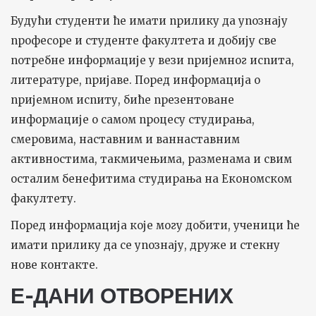
Будући студенти ће имати прилику да упознају
професоре и студенте факултета и добију све
потребне информације у вези пријемног испита,
литературе, пријаве. Поред информација о
пријемном испиту, биће презентоване
информације о самом процесу студирања,
смеровима, наставним и ваннаставним
активностима, такмичењима, разменама и свим
осталим бенефитима студирања на Економском
факултету.
Поред информација које могу добити, ученици ће
имати прилику да се упознају, друже и стекну
нове контакте.
Е-ДАНИ ОТВОРЕНИХ