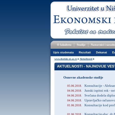
O fakultetu
Studije
Nastavnici i saradn
Upis studenata
Rezultati
Dekanat
Ev
www.eknfak.ni.ac.rs
Aktuelnosti
AKTUELNOSTI - NAJNOVIJE VES
Osnovne akademske studije
Konsultacije - Aleks
05.06.2018.
Junski ispitni rok - ne
04.06.2018.
Svečana dodela diplo
04.06.2018.
Upravljačko računovo
04.06.2018.
Konsultacije kod prof
01.06.2018.
Konsultacije-doc. dr
01.06.2018.