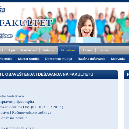
ici
Upis
Naučni rad
Galerija
Aktuelnosti
Alumni
Forum
idencija
Master studije
Doktorske studije
Naučna dešavanja
Medveđa
TI, OBAVEŠTENJA I DEŠAVANJA NA FAKULTETU
andra Anđelković
ispravne prijave ispita
ma studentima OAS (01.10.-31.12.2017.)
dstvo i Računovodstvo troškova
. dr Vesne Sekulić
 Aleksandra Anđelković