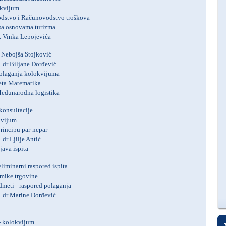
okvijum
dstvo i Računovodstvo troškova
 sa osnovama turizma
. Vinka Lepojevića
r Nebojša Stojković
. dr Biljane Đorđević
 polaganja kolokvijuma
eta Matematika
Međunarodna logistika
 konsultacije
kvijum
principu par-nepar
 dr Ljilje Antić
ijava ispita
eliminarni raspored ispita
mike trgovine
meti - raspored polaganja
. dr Marine Đorđević
- kolokvijum