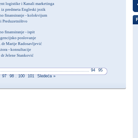
nt logistike i Kanali marketinga
a iz predmeta Engleski jezik
 finansiranje - kolokvijum
 Preduzetništvo
finansiranje - ispit
Agencijsko poslovanje
. dr Marije Radosavljević
ora - konsultacije
 dr Jelene Stanković
.........................................................................
94
95
97
98
.
100
101
Sledeća
»