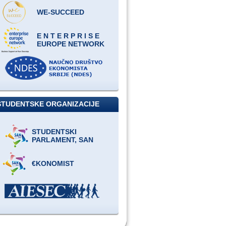
WE-SUCCEED
E N T E R P R I S E
EUROPE NETWORK
STUDENTSKE ORGANIZACIJE
STUDENTSKI
PARLAMENT, SAN
€KONOMIST