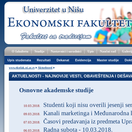
O fakultetu
Studije
Nastavnici i saradnici
Upis
Naučni rad
Galeri
Upis studenata
Rezultati
Dekanat
Evidencija
Master studije
Dokt
www.eknfak.ni.ac.rs
Aktuelnosti
AKTUELNOSTI - NAJNOVIJE VESTI, OBAVEŠTENJA I DEŠA
Osnovne akademske studije
Studenti koji nisu overili jesenji s
10.03.2018.
Kanali marketinga i Međunarodna l
09.03.2018.
Časovi predavanja iz predmeta Upr
07.03.2018.
Radna subota - 10.03.2018.
06.03.2018.