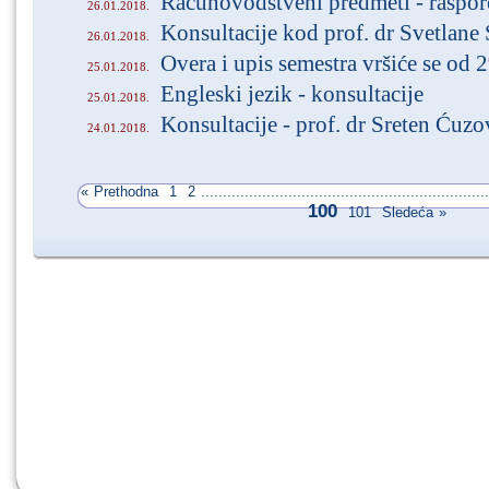
Računovodstveni predmeti - raspor
26.01.2018.
Konsultacije kod prof. dr Svetlan
26.01.2018.
Overa i upis semestra vršiće se od 
25.01.2018.
Engleski jezik - konsultacije
25.01.2018.
Konsultacije - prof. dr Sreten Ćuzo
24.01.2018.
«
Prethodna
1
2
..................................................................
100
101
Sledeća
»