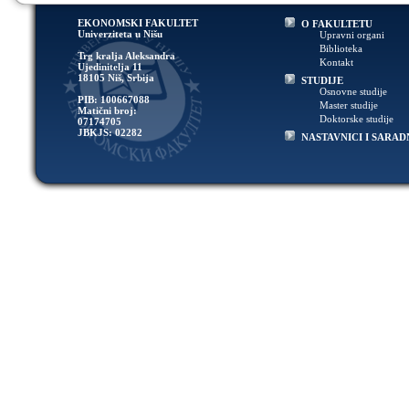
EKONOMSKI FAKULTET
O FAKULTETU
Univerziteta u Nišu
Upravni organi
Biblioteka
Trg kralja Aleksandra
Kontakt
Ujedinitelja 11
18105 Niš, Srbija
STUDIJE
Osnovne studije
PIB: 100667088
Master studije
Matični broj:
Doktorske studije
07174705
JBKJS: 02282
NASTAVNICI I SARAD