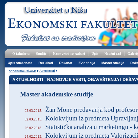
O fakultetu
Studije
Nastavnici i saradnici
Upis
Naučni rad
Galeri
Upis studenata
Rezultati
Dekanat
Evidencija
Master studije
Dokt
www.eknfak.ni.ac.rs
Aktuelnosti
AKTUELNOSTI - NAJNOVIJE VESTI, OBAVEŠTENJA I DEŠA
Master akademske studije
Žan Mone predavanja kod profesor
02.03.2015.
Kolokvijum iz predmeta Upravljan
02.03.2015.
Statistička analiza u marketingu - 
26.02.2015.
Kolokvijum iz predmeta Valorizacija
24.02.2015.