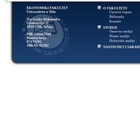
EKONOMSKI FAKULTET
O FAKULTETU
Univerziteta u Nišu
Upravni organi
Biblioteka
Trg kralja Aleksandra
Kontakt
Ujedinitelja 11
18105 Niš, Srbija
STUDIJE
Osnovne studije
PIB: 100667088
Master studije
Matični broj:
Doktorske studije
07174705
JBKJS: 02282
NASTAVNICI I SARAD