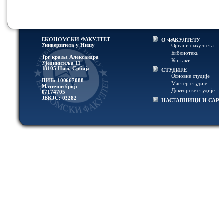
ЕКОНОМСКИ ФАКУЛТЕТ
О ФАКУЛТЕТУ
Универзитетa у Нишу
Органи факултета
Библиотека
Трг краља Александра
Контакт
Ујединитеља 11
18105 Ниш, Србија
СТУДИЈЕ
Основне студије
ПИБ: 100667088
Мастер студије
Матични број:
Докторске студије
07174705
ЈБКЈС: 02282
НАСТАВНИЦИ И СА