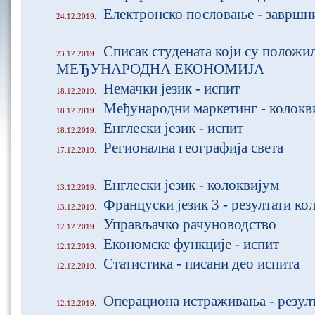
Електронско пословање - завршн
24.12.2019.
Списак студената који су положил
23.12.2019.
МЕЂУНАРОДНА ЕКОНОМИЈА
Немачки језик - испит
18.12.2019.
Међународни маркетинг - колокв
18.12.2019.
Енглески језик - испит
18.12.2019.
Регионална географија света
17.12.2019.
Енглески језик - колоквијум
13.12.2019.
Француски језик 3 - резултати ко
13.12.2019.
Управљачко рачуноводство
12.12.2019.
Економске функције - испит
12.12.2019.
Статистика - писани део испита
12.12.2019.
Операциона истраживања - резул
12.12.2019.