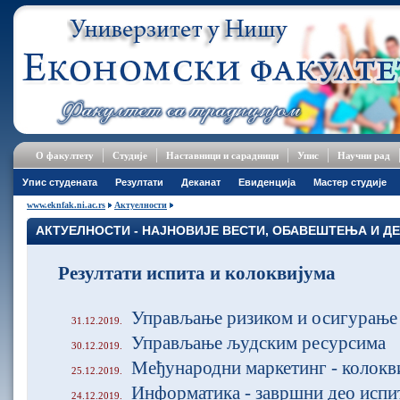
О факултету
Студије
Наставници и сарадници
Упис
Научни рад
Упис студената
Резултати
Деканат
Евиденција
Мастер студије
www.eknfak.ni.ac.rs
Актуелности
АКТУЕЛНОСТИ - НАЈНОВИЈЕ ВЕСТИ, ОБАВЕШТЕЊА И Д
Резултати испита и колоквијума
Управљање ризиком и осигурање
31.12.2019.
Управљање људским ресурсима
30.12.2019.
Међународни маркетинг - колокв
25.12.2019.
Информатика - завршни део испи
24.12.2019.